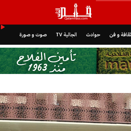
قافة و فن
حوادث
الجالية TV
صوت و صورة