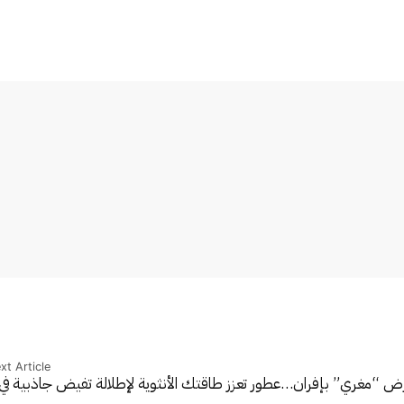
xt Article
رض “مغري” بإفران…
عطور تعزز طاقتك الأنثوية لإطلالة تفيض جاذبية ف