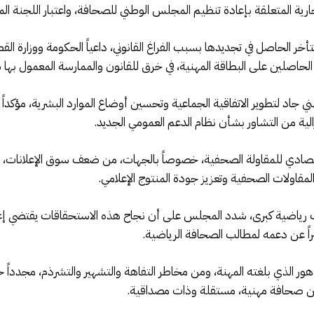
جارية المتعلقة بإعادة تنظيم المجلس الوطني للصحافة، واعتبار اللجنة المؤ
أخر الحاصل في تجديدها بسبب الفراغ القانوني، داعياً الحكومة ووزارة ال
لحاصلين على البطاقة المهنية، في خرق للقانون والممارسة المعمول بها سا
 جاد لتطوير الاتفاقية الجماعية وتحسين أوضاع الموارد البشرية، مؤكداً 
رالية من التشاور بشأن نظام الدعم العمومي الجديد.
تصادي للمقاولة الصحفية، خصوصاً بالجهات، من ضعف سوق الإعلانات، 
لمقاولات الصحفية وتعزيز جودة المنتوج الإعلامي.
رياضية كبرى، شدد المجلس على أن نجاح هذه الاستحقاقات يقتضي إعلاماً 
راً عن دعمه لمطالب الصحافة الرياضية.
 الذي بلغته المهنة، ومن مخاطر التفاهة والتشهير والتشرذم، مجدداً ح
 عن صحافة مهنية، مستقلة وذات مصداقية.