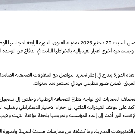
عقدت الفيدرالية المغربية لناشري الصحف، يوم أمس السبت 20 دجنبر 2025 بمدينة ال
 مرة أخرى اعتزاز الفيدرالية بانخراطها الثابت في الدفاع عن الوحدة ال
ذه الدورة يندرج في إطار تجديد التواصل مع المقاولات الصحفية الصامدة
 المهني، ضمن تصور تنظيمي ميداني مستمر منذ سنوات.
ختلف التحديات التي تواجه قطاع الصحافة الوطنية، وخلص إلى تسجيل ع
 على موقف الفيدرالية الداعي إلى احترام الاختيار الديمقراطي وتنظيم 
قصاء التي أدت إلى إلغاء المؤسسة وتعويضها بلجنة مؤقتة انتهت ولايتها ا
ديوهات المسربة، وما كشفته من ممارسات مسيئة للمهنة ولصورة البلاد، 