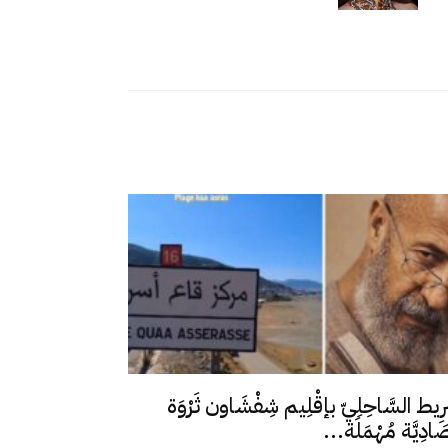
رِيط السَّاحِلِيّ بإقْلِيم شِفْشَاون ثَرْوَة
ِصَادِيَّة مُهْمَلَة...