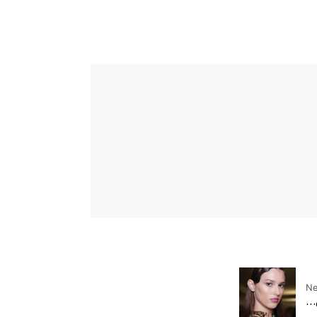
Ne
ي…