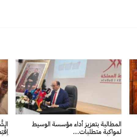
المطالبة بتعزيز أداء مؤسسة الوسيط
الشَّ
لمواكبة متطلبات...
اِقْت