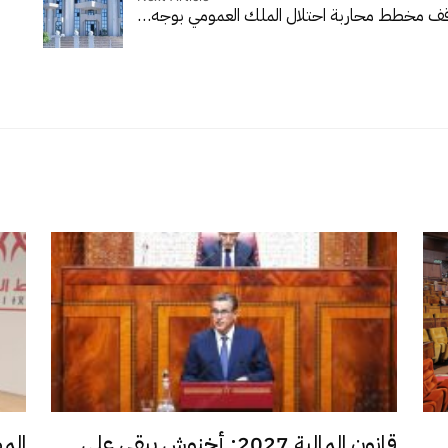
وقف مخطط محاربة احتلال الملك العمومي بوجه…
قانون المالية 2027: أخنوش يبقي على
الم