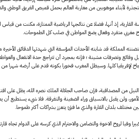
المتجذرة لأبناء موهوبين من مغاربة العالم بحمل قميص الفريق الوطني والد
 القارية، إذ أنها، فضلا عن نتائجها الرياضية الممتازة، مكنت من قياس ا
وذج مغربي متفرد وفعال يضع المواطن في صلب كل الطموحات.
حتضنته المملكة قد شابته الأحداث المؤسفة التي شهدتها الدقائق الأخيرة من
سجيل وقائع وتصرفات مشينة ؛ فإنه بمجرد أن تتراجع حدة الانفعال والعوا
جاح لإفريقيا كلها. وسيظل المغرب فخورا بكونه قدم على أرضه شهرا من
نيل من المصداقية، فإن صاحب الجلالة الملك نصره الله، يظل على اقتنا
الأمور، ولن يقبل بالانسياق وراء الضغينة والتفرقة. فلا شيء يستطيع أ
م بين مختلف بلدان القارة والذي ما فتئ يتعزز بشراكات أكثر طموحا.
را وفيا لروح الاخوة والتضامن والاحترام الذي كرسه على الدوام تجاه قارته