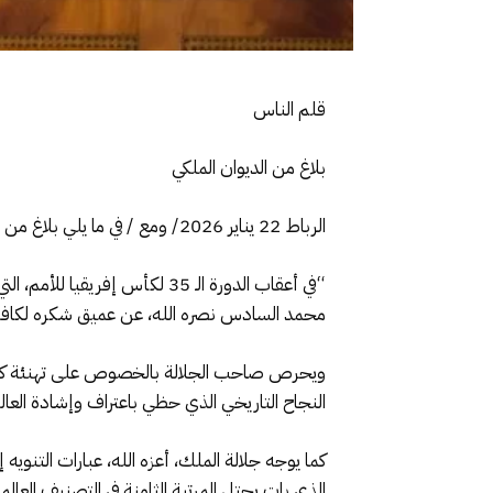
قلم الناس
بلاغ من الديوان الملكي
الرباط 22 يناير 2026/ ومع / في ما يلي بلاغ من الديوان الملكي
محمد السادس نصره الله، عن عميق شكره لكافة مك
ويحرص صاحب الجلالة بالخصوص على تهنئة كافة 
النجاح التاريخي الذي حظي باعتراف وإشادة العال
كما يوجه جلالة الملك، أعزه الله، عبارات التنوي
الذي بات يحتل المرتبة الثامنة في التصنيف العا