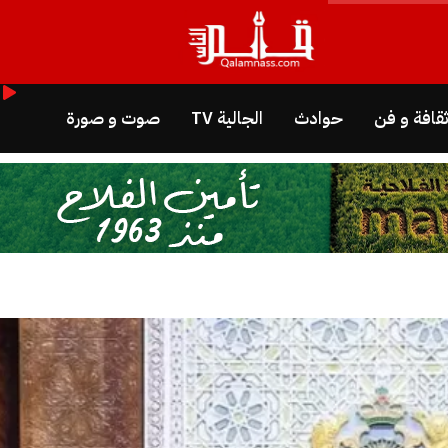
قافة و فن
حوادث
الجالية TV
صوت و صورة