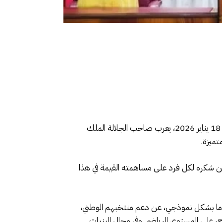
“في أعقاب الدورة الـ 35 لكأس إفريقيا للأمم، التي استضافتها المملكة المغربية في أجواء حماسية من 21 دجنبر 2025 إلى 18 يناير 2026، يعرب صاحب الجلالة الملك
تميزة.
ن شكره لكل فرد على مساهمته القيمة في هذا
ته ودوما بشكل نموذجي، عن دعم منتخبهم الوطني،
ح، على المستوى الرياضي وفي مجال البنيات