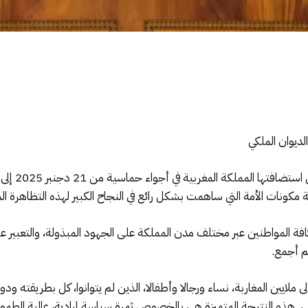
ونات الأمة التي ساهمت بشكل رائع في النجاح الكبير لهذه التظاهرة الم
المواطنين عبر مختلف مدن المملكة على الجهود المبذولة، والتعبير ع
م أجمع.
ه إلى ملايين المغاربة، نساء ورجالا وأطفالا، الذين لم يتوانوا، كل بطريق
لمي. هذه النتيجة المتميزة هي بالخصوص ثمرة سياسة إرادية، عالية الطمو