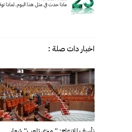
ماذا حدث في مثل هذا اليوم..
لماذا ت
اخبار دات صلة :
نأسف للإزعاج: ” ميزي تلعب” شعار