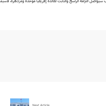
 سيواصل التزامه الراسخ والثابت لفائدة إفريقيا موحدة ومزدهرة، لاسيما 
Next Article