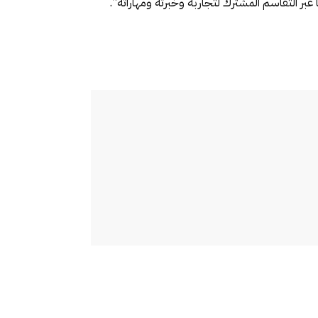
عبر التقاسم المشترك لتجاربه وخبرته ومهاراته”.