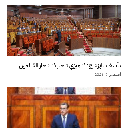
نأسف للإزعاج: ” ميزي تلعب” شعار القائمين...
أغسطس 7, 2026