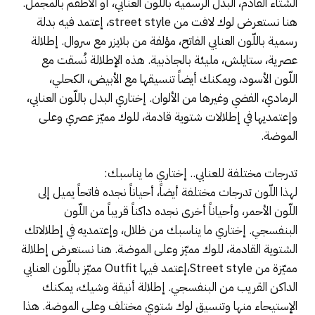
الشتاء القادم، البدل الرسمية باللّون العنابي، أو الأطقم بالمجمل.
هنا نستعرض لوك لافت من street style، إعتمد فيه بدلة
رسمية باللّون العنابي الفاتح، مؤلفة من بلايزر مع سروال. إطلالة
عصرية، ستايلش، مليئة بالجاذبية. هذه الإطلالة نُسقت مع
اللّون الأسود، ويمكنك أيضاً تنسيقها مع الأبيض، الكحلي،
الرمادي، الفضي وغيرها من الألوان. إختاري البدل باللّون العنابي،
وإعتمديها في إطلالات شتوية قادمة، للوك مميّز عصري وعلى
الموضة.
تدرجات مختلفة للعنابي.. إختاري ما يناسبك:
لهذا اللّون تدرجات مختلفة أيضاً، أحياناً نجده فاتحاً يميل إلى
اللّون الأحمر، وأحياناً أخرى نجده داكناً قريباً من اللّون
البنفسجي. إختاري ما يناسبك من ظلال، وإعتمديه في إطلالاتك
الشتوية القادمة، للوك مميّز وعلى الموضة. هنا نستعرض إطلالة
مميّزة من Street style،إعتمد فيها Outfit مميّز باللّون العنابي
الداكن القريب من البنفسجي. إطلالة أنيقة وشيك، يمكنك
الإستيحاء منها وتنسيق لوك شتوي مختلف وعلى الموضة. هذا