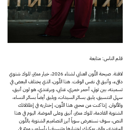
قلم الناس: متابعة
لافتة. صيحة اللّون العنابي لشتاء 2026، خيار مميّز، للوك شتوي
دافىء، وأنيق في نفس الوقت. هذا اللّون، الذي يختلف البعض في
تسميته، بين توتي، أحمر خمري، عنابي، وبرغندي، هو لون أنيق،
سهل التنسيق، يليق بسائر السيدات، ويليق أيضاً بسائر النساء،
والألوان. إذا كنت من محبي هذا اللّون، إختاريه في إطلالاتك
الشتوية القادمة، للوك مميّز، أنيق وعلى الموضة. اليوم في هذا
النص، سوف نستعرض سوياً أبرز التصاميم الشتوية باللّون
البرغندي، والتي يمكنك إختيارها وتنسيقها بأسلوب مميّز في