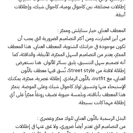
إطلالات مختلفة، بين كاجوال يومية، كاجوال شيك، وإطلالات
أنيقة.
المعطف العنابي خيار ستايلش ومميّز :
من أبرز الخيارت، ومن أكثر التصاميم الضرورية التي يجب أن
تكون موجودة في خزانتك الشتوية، المعطف العنابي. هذا المعطف
المميّز، يعتبر من التصاميم السهل المميّزة، الأنيقة، والدافئة، كما
أنه تصميم سهل التنسيق، يليق بسائر الألوان. هنا نستعرض
إطلالة لافتة من Street style، نُسق فيها معطف باللّون
العنابي، مع outfit، باللّون الرمادي. إطلالة عصرية، مميّزة، يمكنك
الإستيحاء منها وتنسيق لوك كاجوال شيك وعلى الموضة. يتميّز
هذا المعطف بأناقته، وبلمسة حيوية تضيف رونقاً مميّزاً على أي
إطلالة مهما كانت بسيطة.
البدل الرسمية باللّون العنابي للوك مميّز وعصري :
من التصاميم التي تعتبر أيضاً ضروري، ولا غنى عنها في إطلالات