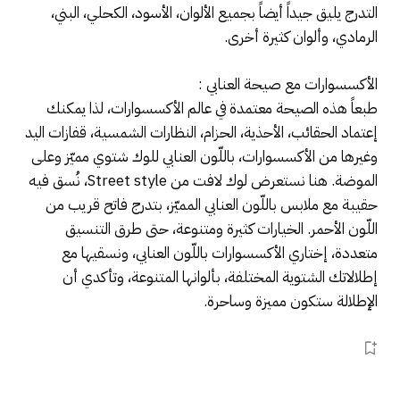
التدرج يليق جيداً أيضاً بجميع الألوان، الأسود، الكحلي، البني،
الرمادي، وألوان كثيرة أخرى.
الأكسسوارات مع صيحة العنابي :
طبعاً هذه الصيحة معتمدة في عالم الأكسسوارات، لذا يمكنك
إعتماد الحقائب، الأحذية، الحزام، النظارات الشمسية، قفازات اليد
وغيرها من الأكسسوارات، باللّون العنابي للوك شتوي مميّز وعلى
الموضة. هنا نستعرض لوك لافت من Street style، نُسق فيه
حقيبة مع ملابس باللّون العنابي المميّز، بتدرج فاتح قريب من
اللّون الأحمر. الخيارات كثيرة ومتنوعة، حتى طرق التنسيق
متعددة، إختاري الأكسسوارات باللّون العنابي، ونسقيها مع
إطلالاتك الشتوية المختلفة، بألوانها المتنوعة، وتأكدي أن
الإطلالة ستكون مميزة وساحرة.