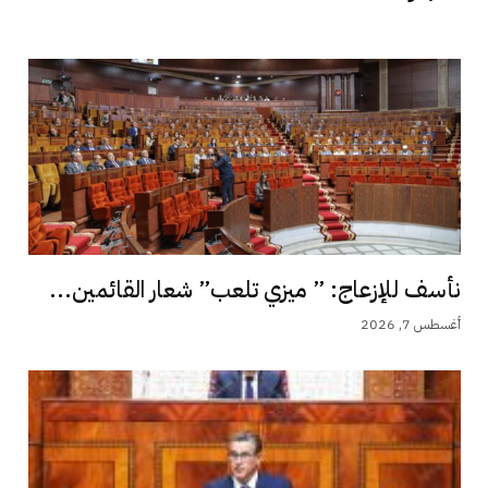
نأسف للإزعاج: ” ميزي تلعب” شعار القائمين...
أغسطس 7, 2026