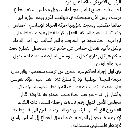
الرئيس الامريكي حاكما على غزة .
اجل ، فقد أصبح ترامب هو المايسترو في مجلس سلام القطاع
برمته ، ومن الآن سيتحكم في دواليب القرار بهذه البؤرة التي
طالما حكمتها وسيرت شؤونها حركة الجهاد الإسلامي “حماس” .
وقد تنازلت هذه الحركة بالفعل إكراما لاهل غزة و حفاظا على
ارواحهم ، بعد عقود من الحروب و التي أسالت انهارا من الدماء .
وبكل تأكيد فتنازل حماس عن حكم غزة ، سيجعل القطاع تحت
حكم هيكل إداري كامل ، سيؤسس لخارطة جديدة لمستقبل
غزة والغزاويين .
وفي اول إجراء لحاكم غزة المعين من ترامب شخصيا ، وقع بيان
مهمة اللجنة الوطنية لإدارة قطاع غزة ، هذا البيان يؤكد تفويض
علي شعث ، كما يحدد عمل هيأته ويؤطر حدود مسؤولياتها …
وأشار إلى أنه «بموجب الصلاحيات الممنوحة لنا وفق قرار
مجلس الأمن الدولي رقم 2803، وخطة السلام ذات النقاط
العشرين التي أعلنها الرئيس دونالد ترمب، تلتزم الهيئة الوطنية
لإدارة غزة بتحويل المرحلة الانتقالية في القطاع إلى أساس راسخ
لازدهار فلسطيني مستدام».