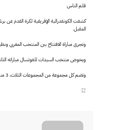
قلم الناس
المقبل.
وتجرى مباراة الافتتاح بين المنتخب المغربي ونظيره الناميبي يوم 22 أبريل المقبل بالقاعة المغطاة التابعة للمجمع الرياضي الأمير م
ويخوض منتخب السيدات للفوتسال مباراته الثانية يوم 24 أبريل في الثامنة مساء أمام الكاميرون، بينما يواجه الأخير نظيره الناميبي عن نفس الم
وتضم كل مجموعة من المجموعات الثلاث، 3 منتخبات، فالمجموعة الثانية تضم مصر وأنغولا وغينيا، بينما تضم المجموعة الثالثة السنغال ومدغشقر وتنزانيا.