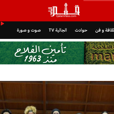
قافة و فن
حوادث
الجالية TV
صوت و صورة