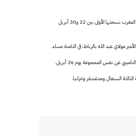
كشفت الكونفدرالية الإفريقية لكرة القدم عن برنامج مباريات كأس أمم إفريقيا للسيدات في رياضة الفوتسال، التي يحتضن المغرب نسختها الأولى بين 22 و30 أبريل