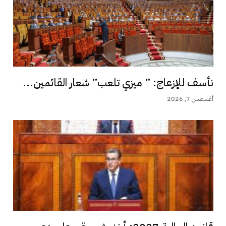
نأسف للإزعاج: ” ميزي تلعب” شعار القائمين...
أغسطس 7, 2026