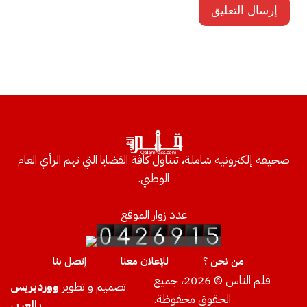
صحيفة إلكترونية شاملة، تتناول كافة القضايا التي تهم الرأي العام
الوطني.
عدد زوار الموقع
من نحن ؟
للإعلان معنا
إتصل بنا
قلم الناس © 2026، جميع
تصميم و تطوير
ووردبريس
الحقوق محفوظة.
بالعربي