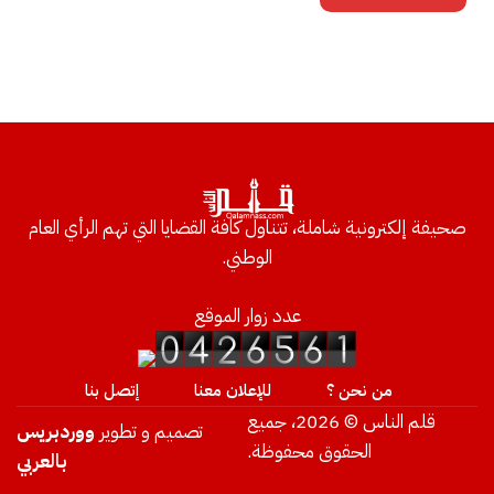
صحيفة إلكترونية شاملة، تتناول كافة القضايا التي تهم الرأي العام
الوطني.
عدد زوار الموقع
من نحن ؟
للإعلان معنا
إتصل بنا
قلم الناس © 2026، جميع
تصميم و تطوير
ووردبريس
الحقوق محفوظة.
بالعربي