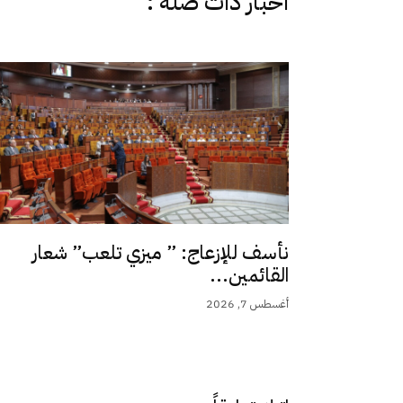
اخبار دات صلة :
نأسف للإزعاج: ” ميزي تلعب” شعار
القائمين...
أغسطس 7, 2026