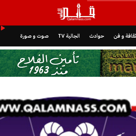
قافة و فن
حوادث
الجالية TV
صوت و صورة