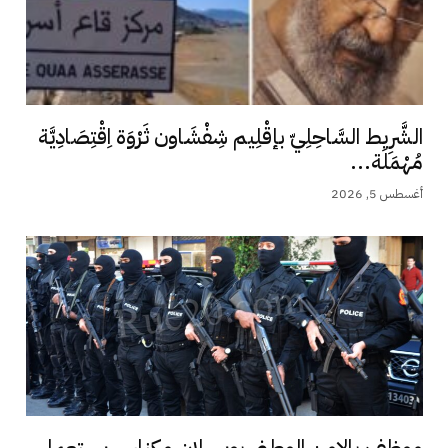
الشَّرِيط السَّاحِلِيّ بإقْلِيم شِفْشَاون ثَرْوَة اِقْتِصَادِيَّة
مُهْمَلَة...
أغسطس 5, 2026