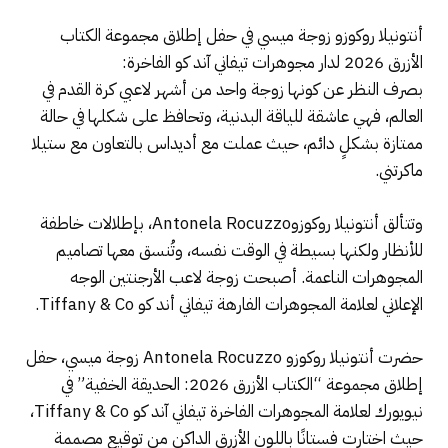
أنتونيلا روكوزو زوجة ميسي في حفل إطلاق مجموعة الكتاب
الأزرق 2026 لدار مجوهرات تيفاني آند كو الفاخرة:
بصرف النظر عن كونها زوجة واحد من أشهر لاعبي كرة القدم في
العالم، فهي عاشقة للياقة البدنية، وتحافظ على شكلها في حالة
ممتازة بشكلٍ دائم، حيث عملت مع أديداس بالتعاون مع ستيلا
ماكرتني.
وتتألق أنتونيلا روكوزوAntonela Rocuzzo، بإطلالات خاطفة
للأنظار ولكنها بسيطة في الوقت نفسه، وتُنسق معها تصاميم
المجوهرات الناعمة. أصبحت زوجة لاعب الأرجنتين الوجه
الإعلاني لعلامة المجوهرات الفارهة تيفاني أند كو Tiffany & Co.
حضرت أنتونيلا روكوزو Antonela Rocuzzo زوجة ميسي، حفل
إطلاق مجموعة “الكتاب الأزرق 2026: الحديقة الخفية” في
نيويورك لعلامة المجوهرات الفاخرة تيفاني آند كو Tiffany & Co،
حيث اختارت فستانًا باللون الأزرق الداكن من توقيع مصممة