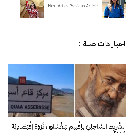
Next Article
Previous Article
اخبار دات صلة :
الشَّرِيط السَّاحِلِيّ بإقْلِيم شِفْشَاون ثَرْوَة اِقْتِصَادِيَّة