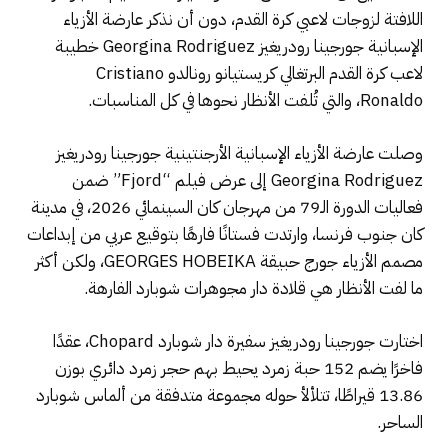
اللافتة لزوجات لاعبي كرة القدم، دون أن نذكر عارضة الأزياء
الإسبانية جورجينا رودريغيز Georgina Rodriguez خطيبة
لاعب كرة القدم البرتغالي كريستيانو رونالدو Cristiano
Ronaldo، والتي تُلفت الأنظار نحوها في كل المناسبات.
وصلت عارضة الأزياء الإسبانية الأرجنتينية جورجينا رودريغيز
Georgina Rodriguez إلى عرض فيلم “Fjord” ضمن
فعاليات الدورة الـ79 من مهرجان كان السينمائي 2026، في مدينة
كان جنوب فرنسا، وارتدت فستانًا فارهًا بتوقيع عربي من إبداعات
مصمم الأزياء جورج حبيقة GEORGES HOBEIKA، ولكن أكثر
ما لفت الأنظار هي قلادة دار مجوهرات شوبارد الفارهة.
اختارت جورجينا رودريغيز سفيرة دار شوبارد Chopard، عقدًا
فاخرًا يضم 152 حبة زمرد يحيط بهم حجر زمرد دائري بوزن
13.86 قيراطًا، تتلألأ حوله مجموعة متدفقة من ألماس شوبارد
الساحر.