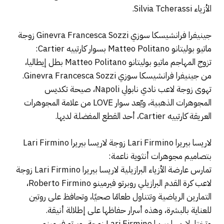
الأزياء Silvia Tcherassi.
جينيفرا فرانشيسكا سوزي Ginevra Francesca Sozzi زوجة
ماتيو بوليتانو Matteo Politano بسوار كارتييه Cartier:
تزوج المهاجم ماتيو بوليتانو Matteo Politano بطل إيطاليا،
من جينيفرا فرانشيسكا سوزي Ginevra Francesca Sozzi.
تهوى زوجة لاعب نادي نابولي Napoli، صيحة تكديس
المجوهرات الذهبية، ويّعد سوار LOVE من علامة المجوهرات
العريقة كارتييه Cartier، أحد القطع المفضلة لديها.
لاريسا بيريرا Lari Firmino زوجة لاريسا بيريرا Lari Firmino
بتصاميم مجوهرات أنثوية ناعمة:
تمارس عارضة الأزياء البرازيلية لاريسا بيريرا Lari Firmino زوجة
لاعب كرة القدم البرازيلي روبرتو فيرمينو Roberto Firmino،
التمارين الرياضية وتتناول طعامًا صحيًا، وتحافظ على روتين
للعناية بالبشرة، وهذه أسرار حفاظها على إطلالة أنيقة.
وتختار لاريسا بيريرا Lari Firmino زوجة روبرتو فيرمينو