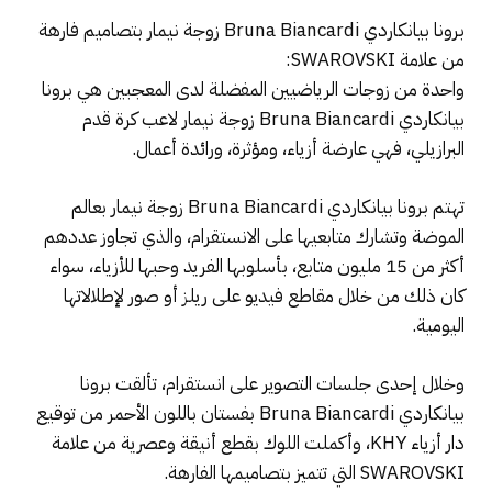
برونا بيانكاردي Bruna Biancardi زوجة نيمار بتصاميم فارهة
من علامة SWAROVSKI:
واحدة من زوجات الرياضيين المفضلة لدى المعجبين هي برونا
بيانكاردي Bruna Biancardi زوجة نيمار لاعب كرة قدم
البرازيلي، فهي عارضة أزياء، ومؤثرة، ورائدة أعمال.
تهتم برونا بيانكاردي Bruna Biancardi زوجة نيمار بعالم
الموضة وتشارك متابعيها على الانستقرام، والذي تجاوز عددهم
أكثر من 15 مليون متابع، بأسلوبها الفريد وحبها للأزياء، سواء
كان ذلك من خلال مقاطع فيديو على ريلز أو صور لإطلالاتها
اليومية.
وخلال إحدى جلسات التصوير على انستقرام، تألقت برونا
بيانكاردي Bruna Biancardi بفستان باللون الأحمر من توقيع
دار أزياء KHY، وأكملت اللوك بقطع أنيقة وعصرية من علامة
SWAROVSKI التي تتميز بتصاميمها الفارهة.