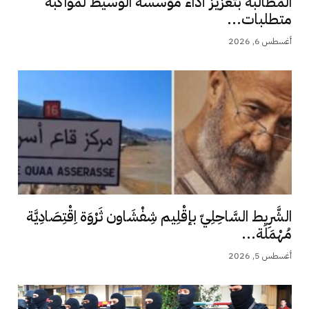
المطالبة بتعزيز أداء مؤسسة الوسيط لمواكبة
متطلبات...
أغسطس 6, 2026
الشَّرِيط السَّاحِلِيّ بإقْلِيم شِفْشَاون ثَرْوَة اِقْتِصَادِيَّة
مُهْمَلَة...
أغسطس 5, 2026