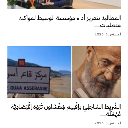
المطالبة بتعزيز أداء مؤسسة الوسيط لمواكبة
متطلبات...
أغسطس 6, 2026
الشَّرِيط السَّاحِلِيّ بإقْلِيم شِفْشَاون ثَرْوَة اِقْتِصَادِيَّة
مُهْمَلَة...
أغسطس 5, 2026