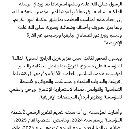
الرسول صلى الله عليه وسلم، استرشادا بما ورد في الرسالة
الملكية السامية التي دعا فيها مولانا أمير المؤمنين، حفظه الله،
إلى إحياء هذه المناسبة العظيمة بما يليق بمكانة النبي الكريم،
وبما يعزز التعريف بأخلاقه وشمائله وسيرته صلى الله عليه
وسلم، ويبرز دور العلماء في تبليغها وترسيخها عبر القارة
الإفريقية”.
ويتناول المحور الثالث، سبل تعزيز تنزيل البرامج السنوية الدائمة
للمؤسسة على مستوى الفروع، بما يشمل الحكامة والتدبير
لمؤسسة محمد السادس للعلماء الأفارقة وفروعها في 48 بلدا
إفريقيا، والندوات العلمية والمسابقات والجوائز، والأنشطة
التضامنية والتواصل، ضمانا لاستمرارية الإشعاع الروحي والعلمي
للمؤسسة وتطوير أثره في المجتمعات الإفريقية.
وأشارت المؤسسة إلى أنه سيتم تقديم التقرير الرسمي لأنشطة
المؤسسة برسم سنة 2024، وملخص أنشطتها لعام 2025،
إضافة إلى المشاريع والبرامج المزمع تنفيذها سنة 2026، والتي