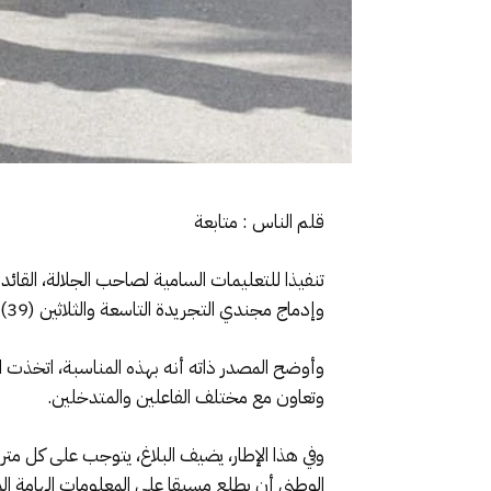
قلم الناس : متابعة
تنفيذا للتعليمات السامية لصاحب الجلالة، القائد
وإدماج مجندي التجريدة التاسعة والثلاثين (39) للخدمة العسكرية، وذلك ابتداء من 2 شتنبر 2024، حسب ما أفاد به بلاغ للقيادة العامة للقوات المسلحة الملكية.
وأوضح المصدر ذاته أنه بهذه المناسبة، اتخذت ال
وتعاون مع مختلف الفاعلين والمتدخلين.
وفي هذا الإطار، يضيف البلاغ، يتوجب على كل متر
الوطني أن يطلع مسبقا على المعلومات الهامة المر