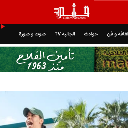
قافة و فن
حوادث
الجالية TV
صوت و صورة