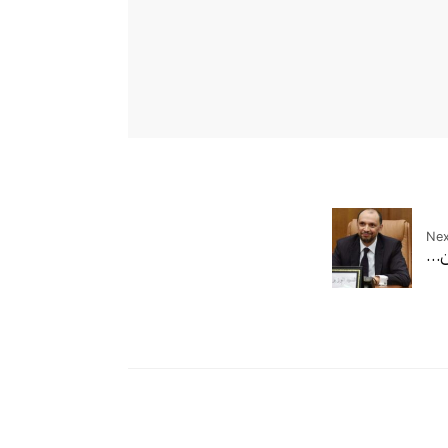
Nex
من…