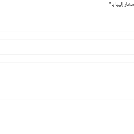
شار إليها بـ
*