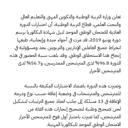
تعلن وزارة التربية الوطنية والتكوين المهني والتعليم العالي
والبحث العلمي، قطاع التربية الوطنية، أن اختبارات الدورة
العادية للامتحان الوطني الموحد لنيل شهادة البكالوريا برسم
دورة يونيو 2019، قد مرت في أجواء جيدة وإيجابية، طبعها
انخراط جميع الفاعلين الإداريين والتربويين بجد ومسؤولية في
إنجاح هذا الاستحقاق الوطني. وقد بلغت نسبة الحضور في هذه
الدورة 96.8% لدى المترشحين الممدرسين، و56.7% لدى
المترشحين الأحرار.
وتميزت هذه الدورة باعتماد الاختبارات المكيفة بالنسبة
للمترشحين والمترشحات في وضعية إعاقة حسب نوع ودرجة
الإعاقة في 13 مسلكا، إلى جانب اتخاذ جميع الترتيبات لتشكيل
لجن تصحيح وطنية لتصحيح إنجازات هذه الفئة من
المترشحين، كما تميزت باجتياز أول فوج للمترشحين الأحرار
الامتحان الوطني الموحد للبكالوريا المهنية.