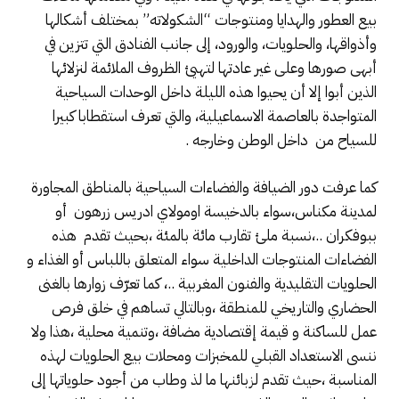
بيع العطور والهدايا ومنتوجات “الشكولاته” بمختلف أشكالها
وأذواقها، والحلويات، والورود، إلى جانب الفنادق التي تتزين في
أبهى صورها وعلى غير عادتها لتهيئ الظروف الملائمة لنزلائها
الذين أبوا إلا أن يحيوا هذه الليلة داخل الوحدات السياحية
المتواجدة بالعاصمة الاسماعيلية، والتي تعرف استقطابا كبيرا
للسياح من داخل الوطن وخارجه .
كما عرفت دور الضيافة والفضاءات السياحية بالمناطق المجاورة
لمدينة مكناس،سواء بالدخيسة اومولاي ادريس زرهون أو
ببوفكران ..،نسبة ملئ تقارب مائة بالمئة ،بحيث تقدم هذه
الفضاءات المنتوجات الداخلية سواء المتعلق باللباس أو الغذاء و
الحلويات التقليدية والفنون المغربية ..، كما تعرّف زوارها بالغنى
الحضاري والتاريخي للمنطقة ،وبالتالي تساهم في خلق فرص
عمل للساكنة و قيمة إقتصادية مضافة ،وتنمية محلية ،هذا ولا
ننسى الاستعداد القبلي للمخبزات ومحلات بيع الحلويات لهذه
المناسبة ،حيث تقدم لزبائنها ما لذ وطاب من أجود حلوياتها إلى