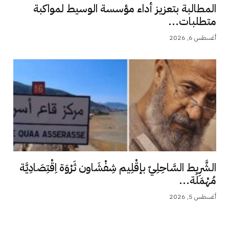
المطالبة بتعزيز أداء مؤسسة الوسيط لمواكبة
متطلبات...
أغسطس 6, 2026
الشَّرِيط السَّاحِلِيّ بإقْلِيم شِفْشَاون ثَرْوَة اِقْتِصَادِيَّة
مُهْمَلَة...
أغسطس 5, 2026