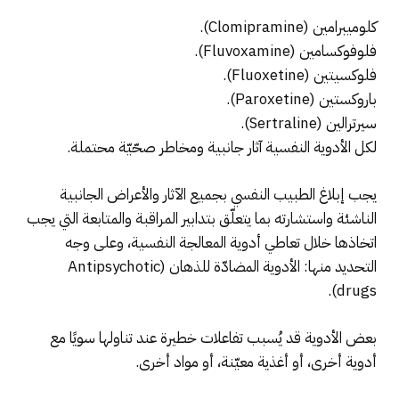
كلوميبرامين (Clomipramine).
فلوفوكسامين (Fluvoxamine).
فلوكسيتين (Fluoxetine).
باروكستين (Paroxetine).
سيرترالين (Sertraline).
لكل الأدوية النفسية آثار جانبية ومخاطر صحّيّة محتملة.
يجب إبلاغ الطبيب النفسي بجميع الآثار والأعراض الجانبية
الناشئة واستشارته بما يتعلّق بتدابير المراقبة والمتابعة التي يجب
اتخاذها خلال تعاطي أدوية المعالجة النفسية، وعلى وجه
التحديد منها: الأدوية المضادّة للذهان (Antipsychotic
drugs).
بعض الأدوية قد يُسبب تفاعلات خطيرة عند تناولها سويًا مع
أدوية أخرى، أو أغذية معيّنة، أو مواد أخرى.