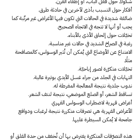
شكوك حول قفل الباب، أو إطفاء الفرن.
أفكار حول التسبب بأذى لآخرين في حادثة طرق.
ضائقة شديدة في الحالات التي تكون فيها الأغراض غير مرتّبة كما
يجب أو أنها لا تتجه في الاتجاه الصحيح.
تخيّلات حول إلحاق الأذى بالأبناء.
رغبة في الصراخ الشديد في حالات غير مناسبة.
الامتناع عن الأوضاع التي يُمكن أن تُثير الوسواس، كالمصافحة
مثلًا.
تخيّلات متكرّرة لصور إباحيّة.
التهابات في الجلد من جراء غسل الأيدي بوتيرة عالية.
ندوب جلدية نتيجة المعالجة المفرطة له.
تساقط الشعر، أو الصلع الموضعي، نتيجة لنتف الشعر.
أعراض قهرية لاضطراب الوسواس القهري
الأعراض القهرية هي تصرفات متكررة نتيجة لرغبات ودوافع
جامحة لا يُمكن السيطرة عليها.
هذه التصرّفات المتكرّرة يفترض بها أن تُخفف من حدة القلق أو