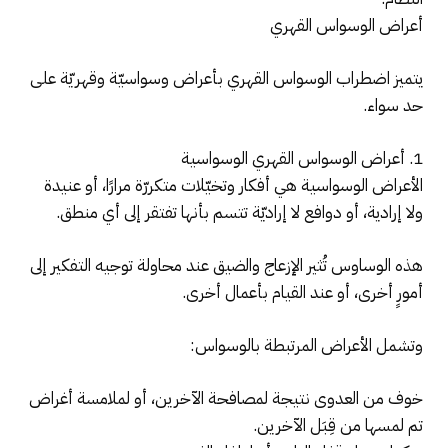
أعراض الوسواس القهري
يتميز اضطراب الوسواس القهري بأعراض وسواسيّة وقهريّة على
حد سواء.
1. أعراض الوسواس القهري الوسواسية
الأعراض الوسواسية هي أفكار وتخيّلات متكررّة مرارًا، أو عنيدة
ولا إرادية، أو دوافع لا إراديّة تتسم بأنها تفتقر إلى أي منطق.
هذه الوساوس تُثير الإزعاج والضيق عند محاولة توجيه التفكير إلى
أمورٍ أخرى، أو عند القيام بأعمال أخرى.
وتشمل الأعراض المرتبطة بالوسواس:
خوف من العدوى نتيجة لمصافحة الآخرين، أو لملامسة أغراض
تم لمسها من قِبَل الآخرين.