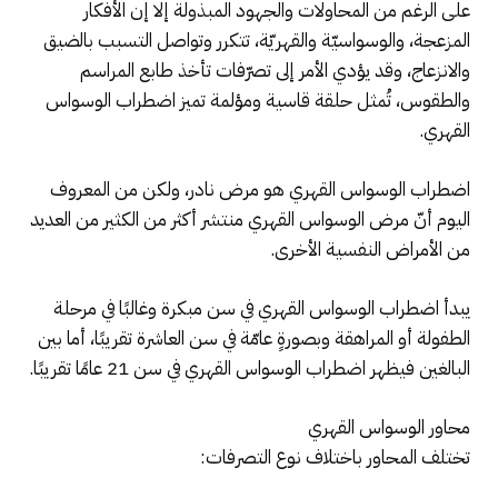
على الرغم من المحاولات والجهود المبذولة إلا إن الأفكار
المزعجة، والوسواسيّة والقهريّة، تتكرر وتواصل التسبب بالضيق
والانزعاج، وقد يؤدي الأمر إلى تصرّفات تأخذ طابع المراسم
والطقوس، تُمثل حلقة قاسية ومؤلمة تميز اضطراب الوسواس
القهري.
اضطراب الوسواس القهري هو مرض نادر، ولكن من المعروف
اليوم أنّ مرض الوسواس القهري منتشر أكثر من الكثير من العديد
من الأمراض النفسية الأخرى.
يبدأ اضطراب الوسواس القهري في سن مبكرة وغالبًا في مرحلة
الطفولة أو المراهقة وبصورةٍ عامّة في سن العاشرة تقريبًا، أما بين
البالغين فيظهر اضطراب الوسواس القهري في سن 21 عامًا تقريبًا.
محاور الوسواس القهري
تختلف المحاور باختلاف نوع التصرفات: