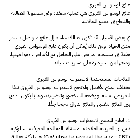
علاج الوسواس القهري
علاج الوسواس القهري هي عملية معقدة وغير مضمونة الفعالية
والنجاح في جميع الحالات.
في بعض الأحيان قد تكون هنالك حاجة إلى علاج متواصل يستمر
مدى الحياة، ومع ذلك يُمكن أن يكون علاج الوسواس القهري
مفيدًا في مساعدة المريض على التعامل مع الأعراض، ومواجهتها،
ومنعها من السيطرة على مجريات حياته.
العلاجات المستخدمة لاضطراب الوسواس القهري
يختلف العلاج الأفضل والأنجح لاضطراب الوسواس القهري تبعًا
للمريض نفسه، ووضعه الشخصيّ وتفضيلاته، وغالبًا يكون الدمج
بين العلاج النفسي والعلاج الدوائي ناجحا جدًّا.
1. العلاج النفسي لاضطراب الوسواس القهري
تبين أن الطريقة العلاجيّة المسمّاة بالمعالجة المعرفية السلوكية
(Cognitive behavioral therapy – CBT) هي الأكثر فعالية