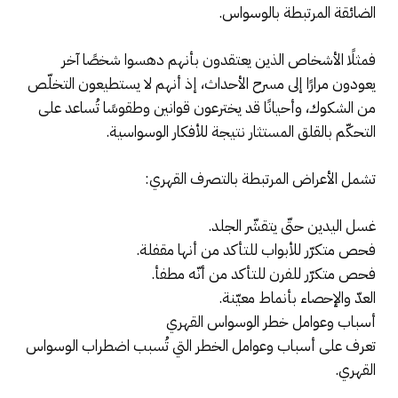
الضائقة المرتبطة بالوسواس.
فمثلًا الأشخاص الذين يعتقدون بأنهم دهسوا شخصًا آخر
يعودون مرارًا إلى مسرح الأحداث، إذ أنهم لا يستطيعون التخلّص
من الشكوك، وأحيانًا قد يخترعون قوانين وطقوسًا تُساعد على
التحكّم بالقلق المستثار نتيجة للأفكار الوسواسية.
تشمل الأعراض المرتبطة بالتصرف القهري:
غسل اليدين حتّى يتقشّر الجلد.
فحص متكرّر للأبواب للتأكد من أنها مقفلة.
فحص متكرّر للفرن للتأكد من أنّه مطفأ.
العدّ والإحصاء بأنماط معيّنة.
أسباب وعوامل خطر الوسواس القهري
تعرف على أسباب وعوامل الخطر التي تُسبب اضطراب الوسواس
القهري.