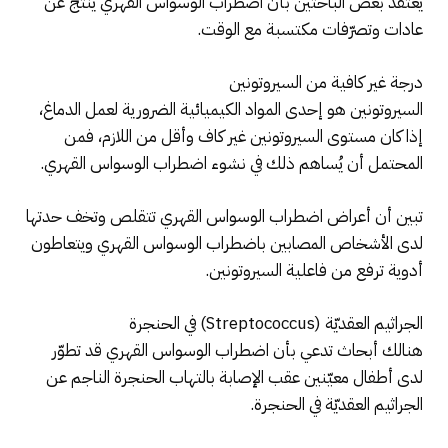
يعتقد بعض الباحثين بأن اضطراب الوسواس القهري ينتج عن
عادات وتصرّفات مكتسبة مع الوقت.
درجة غير كافية من السيروتونين
السيروتونين هو إحدى المواد الكيميائية الضرورية لعمل الدماغ،
إذا كان مستوى السيروتونين غير كاف وأقل من اللازم، فمن
المحتمل أن يُساهم ذلك في نشوء اضطراب الوسواس القهري.
تبين أن أعراض اضطراب الوسواس القهري تتقلص وتخف حدتها
لدى الأشخاص المصابين باضطراب الوسواس القهري ويتعاطون
أدوية ترفع من فاعلية السيروتونين.
الجراثيم العقديّة (Streptococcus) في الحنجرة
هنالك أبحاث تدعي بأن اضطراب الوسواس القهري قد تطوّر
لدى أطفال معيّنين عقب الإصابة بالتهاب الحنجرة الناجم عن
الجراثيم العقديّة في الحنجرة.