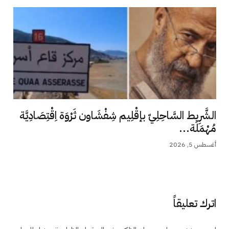
الشَّرِيط السَّاحِلِيّ بإقْلِيم شِفْشَاون ثَرْوَة اِقْتِصَادِيَّة
مُهْمَلَة...
أغسطس 5, 2026
اترك تعليقاً