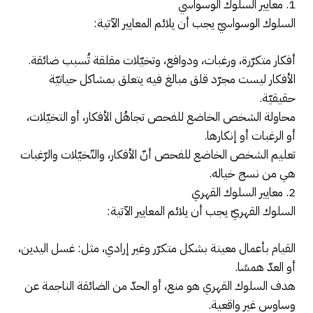
1. معايير السلوك الوسواسي
السلوك الوسواسيّ يجب أن يلائم المعايير الآتية:
أفكار متكرّرة، ورغبات، ودوافع، وتخيّلات مقلقة تُسبب ضائقة.
الأفكار ليست مجرّد قلق مبالغ فيه يتعلق بمشاكل حياتيّة
حقيقيّة.
محاولة الشخص الخاضع للفحص تجاهُل الأفكار، أو التخيّلات،
أو الرغبات أو إنكارها.
تعليم الشخص الخاضع للفحص أنّ الأفكار، والتّخيّلات والرّغبات
هي من نسج خياله.
2. معايير السلوك القهري
السلوك القهريّ يجب أن يلائم المعايير الآتية:
القيام بأعمال معينة بشكل متكرّر وغير إرادي، مثل: غسل اليدين،
أو العدّ همسًا.
هدف السلوك القهري هو منع، أو الحدّ من الضائقة الناجمة عن
وساوس غير واقعية.