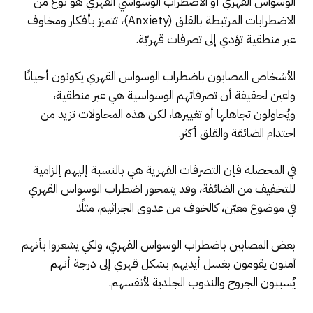
الوسواس القهري أو الاضطراب الوسواسي القهري هو نوع من
الاضطرابات المرتبطة بالقلق (Anxiety)، تتميز بأفكار ومخاوف
غير منطقية تؤدي إلى تصرفات قهريّة.
الأشخاص المصابون باضطراب الوسواس القهري يكونون أحيانًا
واعين لحقيقة أن تصرفاتهم الوسواسية هي غير منطقية،
ويُحاولون تجاهلها أو تغييرها، لكن هذه المحاولات تزيد من
احتدام الضائقة والقلق أكثر.
في المحصلة فإن التصرفات القهرية هي بالنسبة إليهم إلزامية
للتخفيف من الضائقة، وقد يتمحور اضطراب الوسواس القهري
في موضوع معيّن، كالخوف من عدوى الجراثيم، مثلًا.
بعض المصابين باضطراب الوسواس القهري، ولكي يشعروا بأنهم
آمنون يقومون بغسل أيديهم بشكل قهري إلى درجة أنهم
يُسببون الجروح والندوب الجلدية لأنفسهم.