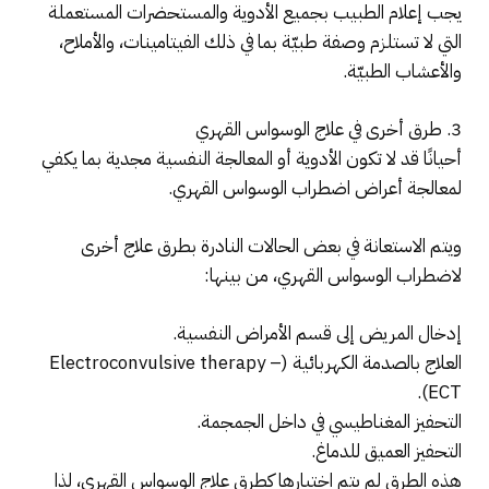
يجب إعلام الطبيب بجميع الأدوية والمستحضرات المستعملة
التي لا تستلزم وصفة طبيّة بما في ذلك الفيتامينات، والأملاح،
والأعشاب الطبيّة.
3. طرق أخرى في علاج الوسواس القهري
أحيانًا قد لا تكون الأدوية أو المعالجة النفسية مجدية بما يكفي
لمعالجة أعراض اضطراب الوسواس القهري.
ويتم الاستعانة في بعض الحالات النادرة بطرق علاج أخرى
لاضطراب الوسواس القهري، من بينها:
إدخال المريض إلى قسم الأمراض النفسية.
العلاج بالصدمة الكهربائية (Electroconvulsive therapy –
ECT).
التحفيز المغناطيسي في داخل الجمجمة.
التحفيز العميق للدماغ.
هذه الطرق لم يتم اختبارها كطرق علاج الوسواس القهري، لذا