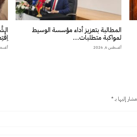
المطالبة بتعزيز أداء مؤسسة الوسيط
الشَّ
لمواكبة متطلبات...
اِقْت
أغسطس 6, 2026
أغسطس 5,
شار إليها بـ
*