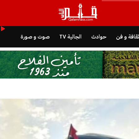
قافة و فن
حوادث
الجالية TV
صوت و صورة