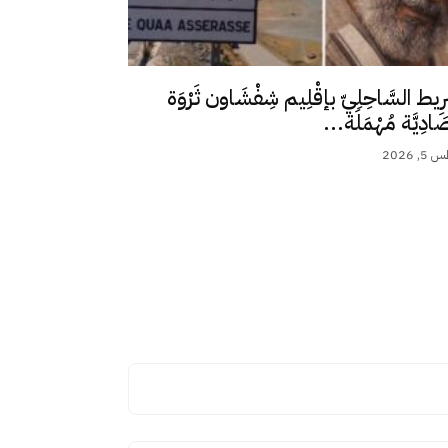
رِيط السَّاحِلِيّ بإقْلِيم شِفْشَاون ثَرْوَة
ِصَادِيَّة مُهْمَلَة...
 2026