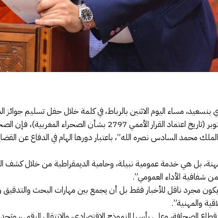
إنه “إذا كان المغرب يعيش مرحلة ما بعد 31 أكتوبر (تاريخ اعتماد القرا
ملك محمد السادس نصره الله”، باعتبار دورها الهام في الدفاع عن القضايا 
هنة، بل هي خدمة عمومية نبيلة، وحامية الديمقراطية من خلال كشف الح
ن شفافية الأداء العمومي”.
 مجرد ناقل للأخبار فقط بل أن يجمع بين مهارات البحث والتدقيق وفهم 
قية والمهنية”.
جه قطاع الصحافة، وعلى رأسها النموذج الاقتصادي، والانتقال الرقمي، و