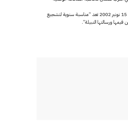
وبخصوص الجائزة الوطنية الكبرى للصحافة، أكد بنسعيد أن هذه الجائزة التي قرر جلالة الملك محمد السادس إحداثها في 15 نونبر 2002 تعد “مناسبة سنوية لتشجيع
قيمها ورسالتها النبيلة”.