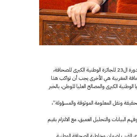
أكد وزير الشباب والثقافة والتواصل، محمد مهدي بنسعيد، مساء اليوم الاثنين بالرباط، في كلمة خلال حفل تسليم جوائز الدورة ال23 للجائزة الوطنية الكبرى للصحافة،
ر الأممي 2797 بشأن الصحراء المغربية)، فإن الصحافة المغربية هي الأخرى يجب أن تواكب هذا
الوطنية الكبرى والمصالح العليا للوطن، بالخبر
قيقة ونقل المعلومة الموثوقة والمسؤولة”،
البيانات والتحليل العميق، مع الالتزام بقيم
تحدي القرب لضمان مخاطبة الصحافة الوطنية