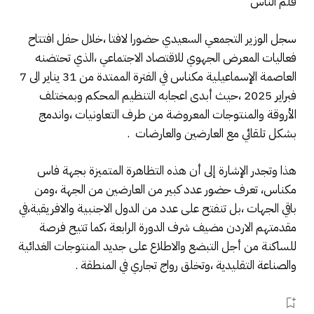
قلم الناس
سجل الوزير التجمعي السعيدي حضورا لافتا ،خلال حفل افتتاح
فعاليات المعرض الجهوي للاقتصاد الاجتماعي ،الذي تحتضنه
العاصمة الإسماعيلية مكناس في الفترة الممتدة من 31 يناير الى 7
فبراير 2025 ،حيث أبدى اعجابه التنظيم المحكم وبمختلف
الأروقة والمنتوجات المعروضة من طرف التعاونيات ،واندمج
بشكل تلقائي مع العارضين والعارضات .
هذا وتجدر الإشارة إلى أن هذه التظاهرة المتميزة بجهة فاس
مكناس، تعرف حضور عدد كبير من العارضين من الجهة ،ومن
باقي الجهات ،بل تنفتح على عدد من الدول الاجنبية والافريقية،في
مقدمتهم الاردن مضيف شرف الدورة الرابعة ،كما تتيح فرصة
للساكنة من أجل التبضع والاطلاع على جديد المنتوجات الغدائية
والصناعة التقليدية ،وتخلق رواج تجاري في المنطقة .