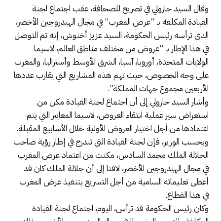
وقال السيد جازولي في تصريح للصحافة، عقب اجتماع لجنة
القيادة المكلفة بـ “عرض المغرب” في مجال الهيدروجين الأخضر،
الذي ترأسه رئيس الحكومة، السيد عزيز أخنوش، إنه تم التوصل
في هذا الإطار بـ “عروض من مختلف مناطق العالم، لاسيما
الولايات المتحدة، أوروبا، آسيا، الشرق الأوسط وأستراليا، والمغرب
على وجه الخصوص، حيث تهم هذه المشاريع التي يقارب عددها
الأربعين مجموع جهات المملكة”.
وأشار السيد جازولي إلى أن اجتماع لجنة القيادة مكن من
استعراض سير عملية انتقاء العروض، لاسيما المعايير التي يتم
اعتمادها من أجل اختيار العروض الأولية خلال الأسابيع المقبلة.
وبحسب الوزير، فإن لجنة القيادة التي تندرج في إطار رؤية صاحب
الجلالة الملك محمد السادس، مكنت من اعتماد عرض المغرب
في مجال الهيدروجين الأخضر، لافتا إلى أن جلالة الملك كان قد
أعطى تعليماته السامية من أجل التسريع بتنفيذ عرض المغرب
في هذا القطاع.
وكان رئيس الحكومة قد ترأس، اليوم، اجتماع لجنة القيادة