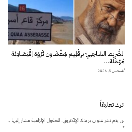
الشَّرِيط السَّاحِلِيّ بإقْلِيم شِفْشَاون ثَرْوَة اِقْتِصَادِيَّة
مُهْمَلَة...
أغسطس 5, 2026
اترك تعليقاً
لن يتم نشر عنوان بريدك الإلكتروني.
الحقول الإلزامية مشار إليها بـ
*