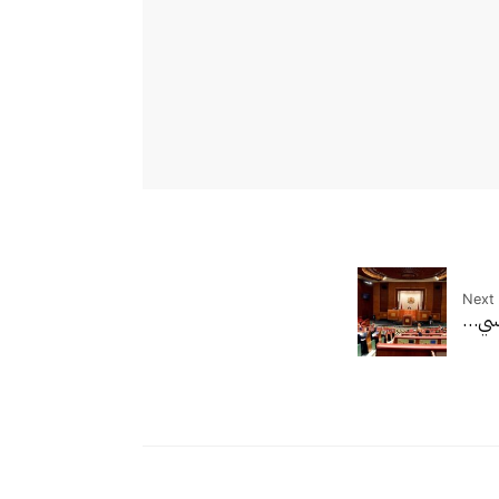
Next 
“سي…