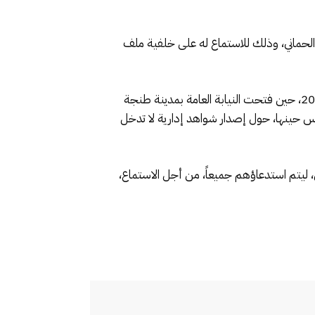
لحماني، وذلك للاستماع له على خلفية ملف
وأفادت المصادر، إلى أن المعني يرتقب أن يمثل اليوم على أنظار النيابة العامة للاستماع له في ملف تعود تفاصيله لسنة 2018، حين فتحت النيابة العامة بمدينة طنجة
 حينها، حول إصدار شواهد إدارية لا تدخل
 ليتم استدعاؤهم جميعاً، من أجل الاستماع،