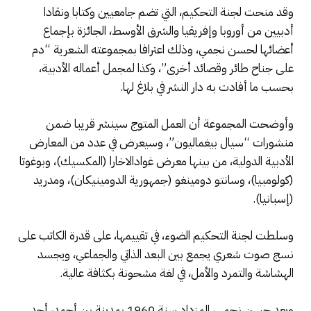
وقد منحت لجنة التحكيم، التي تضم جامعيين وكتابا ونقادا
أدبيين من أوروبا وإفريقيا والشرق الأوسط، الجائزة بإجماع
أعضائها لحسن نجمي، وذلك اعترافا بمجموعته الشعرية “دم
على جناح طائر وقصائد أخرى”، وكذا لمجمل أعماله الأدبية،
بحسب ما أفادت به دار النشر في بلاغ لها.
وأوضحت المجموعة أن العمل المتوج سينشر قريبا ضمن
منشورات “سيال بيغماليون”، وسيعرض في عدد من المعارض
الأدبية الدولية، من بينها معرض غوادالاخارا (المكسيك)، وبوغوتا
(كولومبيا)، وسانتو دومينغو (جمهورية الدومينيكان)، ومدريد
(إسبانيا).
وسلطت لجنة التحكيم الضوء، في تقييمها، على قدرة الكاتب على
نسج صوت شعري يجمع بين البعد الذاتي والجماعي، ويجسد
الهشاشة والتمرد والأمل، في لغة مشحونة بكثافة عالية.
ويعد حسن نجمي، المزداد سنة 1960 بمدينة بن أحمد، أحد