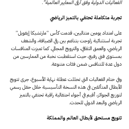
الفعاليات الدولية وفق أرقى المعايير العالمية”
.
تجربة متكاملة تحتفي بالتميز الرياضي
على امتداد يومين متتاليين، قدمت كأس “مارتشيكا إيفويل”
تجربة استثنائية زاوجت بتناغم بين رقي الضيافة، والشغف
الرياضي، والعمق الثقافي، والترويج المجالي. كما تميزت المنافسات
بمستوى فني رفيع، حيث استقطبت نخبة من الممارسين من
دول عدة للتنافس ضمن فئات متنوعة.
وفي ختام الفعاليات التي تخللت عطلة نهاية الأسبوع، جرى تتويج
الأبطال المتألقين في هذه النسخة التأسيسية خلال حفل رسمي
لتوزيع الجوائز، أقيم في أجواء احتفالية راقية تحتفي بالتميز
الرياضي والبعد الدولي للحدث.
تتويج مستحق لأبطال العالم والمملكة