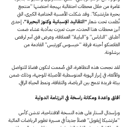
غامرة من خلال محطات احتفالية بهيجة احتضنها “منتجع
بحيرة مارتشيكا”. وقد شكلت الأمسية الختامية الكبرى، التي
نُظمت تحت شعار
“التقاليد الإسبانية وكنوز البحيرة”
، إحدى
أبرز محطات هذا الحدث، حيث تميزت بمأدبة عشاء ضمت
أطباق “التاباس” و”الباييلا” العملاقة، وعرض فني آسر لرقص
الفلامنكو أحيته فرقة “خيسوس كورتيس” القادمة من
برشلونة.
لقد نجحت هذه التظاهرة، التي صُممت لتكون فضاءً للتواصل
والألفة، في إبراز الهوية المتوسطية الأصيلة للوجهة، وذلك ضمن
بيئة فريدة تدمج بين الرياضة، والثقافة، ونمط الحياة الراقي.
آفاق واعدة ومكانة راسخة في الرزنامة الدولية
وبإسدال الستار على هذه النسخة الافتتاحية، تدشن كأس
“مارتشيكا إيفويل” فصلاً جديداً في مسيرة تطوير الرياضات المائية