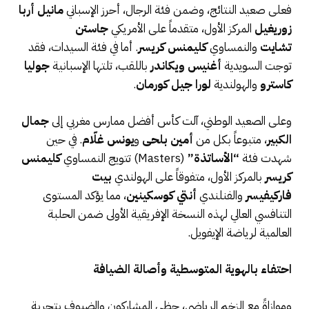
فعلى صعيد النتائج، وضمن فئة الرجال، أحرز الإسباني
مانيل أربا
زوريغيل
المركز الأول، متقدماً على الأمريكي
جاستن
تشايت
والنمساوي
كليمنس كريسر
. أما في فئة السيدات، فقد
توجت السويدية
أغنيس ويكاندر
باللقب، تلتها الإسبانية
جوليا
كاسترو
والهولندية
لورا جيل كورمان
.
وعلى الصعيد الوطني، آلت كأس أفضل ممارس مغربي إلى
جمال
الكبير
، متبوعاً بكل من
أمين بلحى
و
يونس غلّام
. في حين
شهدت فئة
“الأساتذة”
(Masters) تتويج النمساوي
كليمنس
كريسر
بالمركز الأول، متفوقاً على الهولندي
بيت
فاركيفيسر
والفنلندي
أنتي كوسكينين
، مما يؤكد المستوى
التنافسي العالي لهذه النسخة الإفريقية الأولى ضمن الحلبة
العالمية لرياضة الإيفويل.
احتفاء بالهوية المتوسطية وأصالة الضيافة
وموازاةً مع الزخم الرياضي، حظي المشاركون والضيوف بتجربة