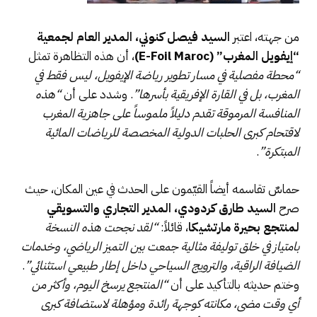
من جهته، اعتبر
السيد فيصل كنوني، المدير العام لجمعية
“إيفويل المغرب” (
E-Foil Maroc
)
، أن هذه التظاهرة تمثل
“محطة مفصلية في مسار تطوير رياضة الإيفويل، ليس فقط في
المغرب، بل في القارة الإفريقية بأسرها”
. وشدد على أن
“هذه
المنافسة المرموقة تقدم دليلاً ملموساً على جاهزية المغرب
لاقتحام كبرى الحلبات الدولية المخصصة للرياضات المائية
المبتكرة”
.
حماسٌ تقاسمه أيضاً القيّمون على الحدث في عين المكان، حيث
صرح
السيد طارق كردودي، المدير التجاري والتسويقي
لمنتجع بحيرة مارتشيكا
، قائلاً:
“لقد نجحت هذه النسخة
بامتياز في خلق توليفة مثالية جمعت بين التميز الرياضي، وخدمات
الضيافة الراقية، والترويج السياحي داخل إطار طبيعي استثنائي”
.
وختم حديثه بالتأكيد على أن
“المنتجع يرسخ اليوم، وأكثر من
أي وقت مضى، مكانته كوجهة رائدة ومؤهلة لاستضافة كبرى