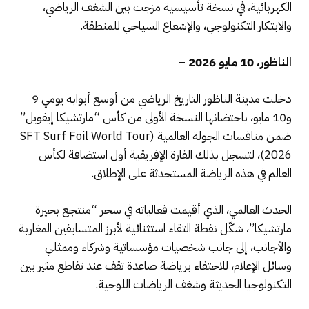
الكهربائية، في نسخة تأسيسية مزجت بين الشغف الرياضي،
والابتكار التكنولوجي، والإشعاع السياحي للمنطقة.
الناظور، 10 مايو 2026 –
دخلت مدينة الناظور التاريخ الرياضي من أوسع أبوابه يومي 9
و10 مايو، باحتضانها النسخة الأولى من كأس “مارتشيكا إيفويل”
ضمن منافسات الجولة العالمية (SFT Surf Foil World Tour
2026)، لتسجل بذلك القارة الإفريقية أول استضافة لكأس
العالم في هذه الرياضة المستحدثة على الإطلاق.
الحدث العالمي، الذي أقيمت فعالياته في سحر “منتجع بحيرة
مارتشيكا”، شكّل نقطة التقاء استثنائية لأبرز المتسابقين المغاربة
والأجانب، إلى جانب شخصيات مؤسساتية وشركاء وممثلي
وسائل الإعلام، للاحتفاء برياضة صاعدة تقف عند تقاطع مثير بين
التكنولوجيا الحديثة وشغف الرياضات اللوحية.