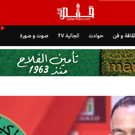
قافة و فن
حوادث
الجالية TV
صوت و صورة