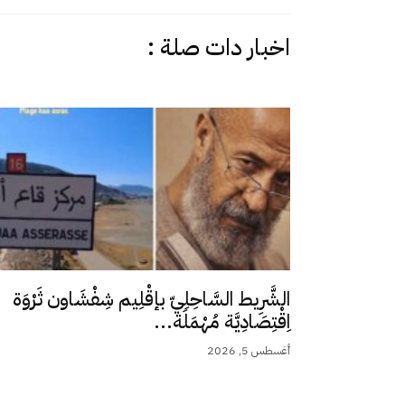
اخبار دات صلة :
الشَّرِيط السَّاحِلِيّ بإقْلِيم شِفْشَاون ثَرْوَة
اِقْتِصَادِيَّة مُهْمَلَة...
أغسطس 5, 2026