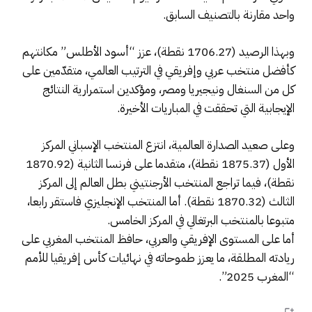
واحد مقارنة بالتصنيف السابق.
وبهذا الرصيد (1706.27 نقطة)، عزز “أسود الأطلس” مكانتهم
كأفضل منتخب عربي وإفريقي في الترتيب العالمي، متقدّمين على
كل من السنغال ونيجيريا ومصر، ومؤكدين استمرارية النتائج
الإيجابية التي تحققت في المباريات الأخيرة.
وعلى صعيد الصدارة العالمية، انتزع المنتخب الإسباني المركز
الأول (1875.37 نقطة)، متقدما على فرنسا الثانية (1870.92
نقطة)، فيما تراجع المنتخب الأرجنتيني بطل العالم إلى المركز
الثالث (1870.32 نقطة). أما المنتخب الإنجليزي فاستقر رابعا،
متبوعا بالمنتخب البرتغالي في المركز الخامس.
أما على المستوى الإفريقي والعربي، حافظ المنتخب المغربي على
ريادته المطلقة، ما يعزز طموحاته في نهائيات كأس إفريقيا للأمم
“المغرب 2025”.