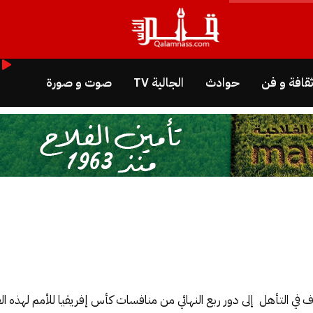
قافة و فن
حوادث
الجالية TV
صوت و صورة