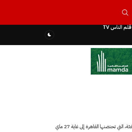
قلم الناس TV
نجح المنتخب المغربي لكرة القدم لمبتوري الأطراف في التأهل إلى دور ربع النهائي من منافسات كأس إفريقيا للأمم لهذه الفئة، التي تحتضنها القاهرة إلى غاية 27 ماي