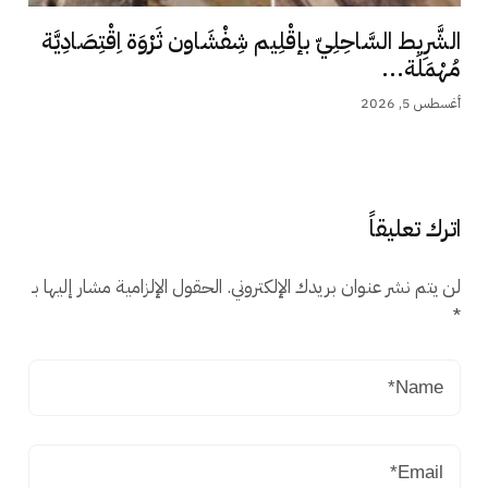
الشَّرِيط السَّاحِلِيّ بإقْلِيم شِفْشَاون ثَرْوَة اِقْتِصَادِيَّة
مُهْمَلَة...
أغسطس 5, 2026
اترك تعليقاً
لن يتم نشر عنوان بريدك الإلكتروني.
الحقول الإلزامية مشار إليها بـ
*