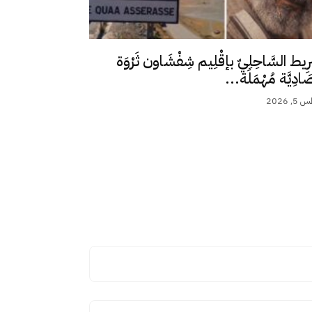
رِيط السَّاحِلِيّ بإقْلِيم شِفْشَاون ثَرْوَة
ِصَادِيَّة مُهْمَلَة...
 2026