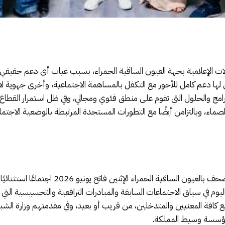
اولات الإعلامية بجهة العيون الساقية الحمراء، بسبب غياب أي دعم حقيقي
ص لها دعم كامل للأجور مع التكفل بالمساهمة الاجتماعية، وأخرى جهوية 
البرامج والحلول التي تقوم على منطق فئوي ومجالي، وفي ظل استمرار القطا
الصماء، وبالتزامن أيضًا مع التطورات المستجدة المرتبطة بالوضعية الاجت
عقد الفرع الجهوي للفيدرالية المغربية لناشري ال
وم في سياق الاجتماعات السابقة والمبادرات الترافعية والتحسيسية التي ج
ع كافة المعنيين والمتدخلين، من قريب أو بعيد، وفي مقدمتهم وزارة الشبا
ومؤسسة وسيط المملكة.