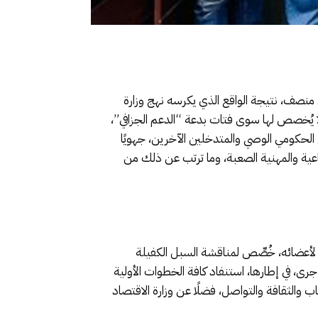
 منصف، نتيجة الواقع الذي يكرسه نهج وزارة
لا يُخصص لها سوى فتات بدعة “الدعم الجزافي”،
ع الحكومي الوصي والمتدخلين الآخرين، جهويًا
ماعية والمهنية الصعبة، وما ترتب عن ذلك من
صحف بالعيون الساقية الحمراء الإثنين فاتح يونيو 2026 اجتماعًا استثنائيًا لأعضائه، خُصِّص لمناقشة السبل الكفيلة
رى، في إطارها، استنفاد كافة الخطوات الأولية
ب والثقافة والتواصل، فضلًا عن وزارة الاقتصاد