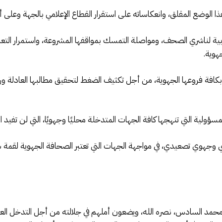
ذا الوضع المقلق، وانعكاساته على استقرار القطاع الإعلامي بالجهة وعلى 
مغربية لناشري الصحف، ومواصلة التمسك بمواقفها المشروعة، واستمرار التعبئ
هوية.
ة بكافة فروعها الجهوية، من أجل تكثيف الضغط لتحقيق مطالبها العادلة 
سؤولية التي تنهجها كافة الجهات المتدخلة محليًا وجهويًا، التي لن تفيد ا
 وجهوي تصعيدي، في مواجهة الجهات التي تعتبر الصحافة الجهوية لقمة سائغة
 محمد السادس، نصره الله، ويضعون أملهم في جلالته من أجل التدخل العا