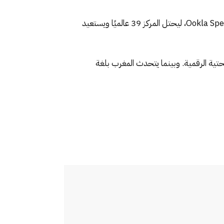
حقق المغرب قفزة نوعية في تصنيف سرعة الإنترنت العالمي لسنة 2025، متقدّمًا بـ22 مرتبة دفعة واحدة في مؤشر Ookla Speedtest، ليحتل المركز 39 عالميًا ويستعيد
تحتية الرقمية. وبينما يتحدث المغرب بلغة