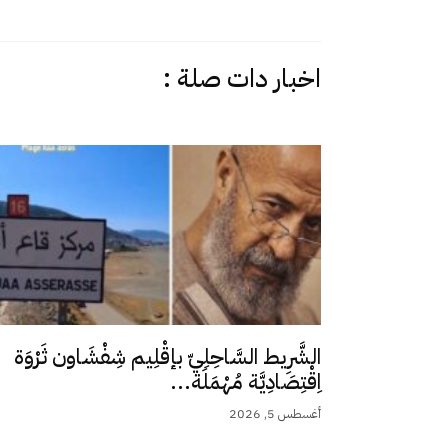
اخبار دات صلة :
الشَّرِيط السَّاحِلِيّ بإقْلِيم شِفْشَاون ثَرْوَة
اِقْتِصَادِيَّة مُهْمَلَة...
أغسطس 5, 2026