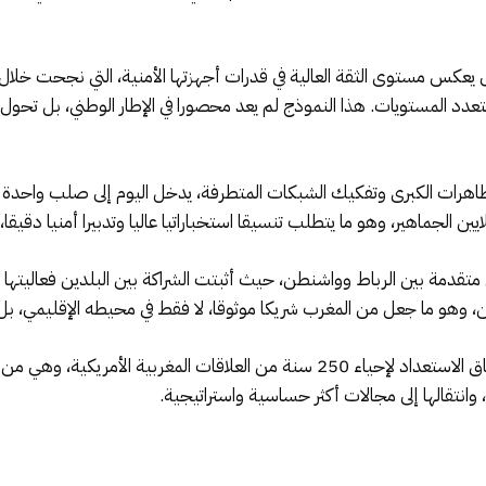
يعكس مستوى الثقة العالية في قدرات أجهزتها الأمنية، التي نجحت خلال 
تعدد المستويات. هذا النموذج لم يعد محصورا في الإطار الوطني، بل تحول 
لتظاهرات الكبرى وتفكيك الشبكات المتطرفة، يدخل اليوم إلى صلب واحدة
ن الجماهير، وهو ما يتطلب تنسيقا استخباراتيا عاليا وتدبيرا أمنيا دقيق
 متقدمة بين الرباط وواشنطن، حيث أثبتت الشراكة بين البلدين فعاليتها
ين، وهو ما جعل من المغرب شريكا موثوقا، لا فقط في محيطه الإقليمي، بل
كما تحمل هذه الخطوة أبعادا رمزية قوية، في سياق الاستعداد لإحياء 250 سنة من الع
انتقالها إلى مجالات أكثر حساسية واستراتيجية.