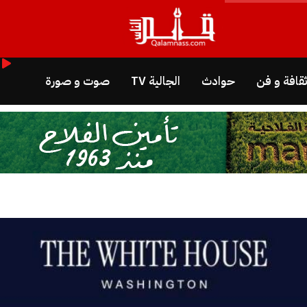
قافة و فن
حوادث
الجالية TV
صوت و صورة