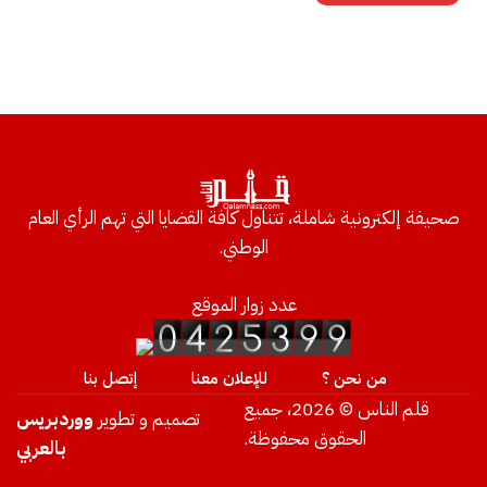
صحيفة إلكترونية شاملة، تتناول كافة القضايا التي تهم الرأي العام
الوطني.
عدد زوار الموقع
من نحن ؟
للإعلان معنا
إتصل بنا
قلم الناس © 2026، جميع
تصميم و تطوير
ووردبريس
الحقوق محفوظة.
بالعربي