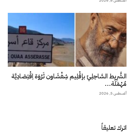
أغسطس 6, 2026
الشَّرِيط السَّاحِلِيّ بإقْلِيم شِفْشَاون ثَرْوَة اِقْتِصَادِيَّة
مُهْمَلَة...
أغسطس 5, 2026
اترك تعليقاً