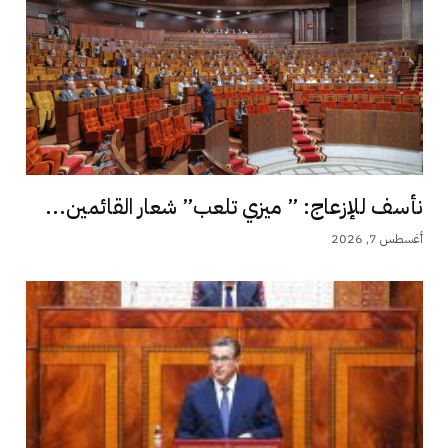
نأسف للإزعاج: ” ميزي تلعب” شعار القائمين...
أغسطس 7, 2026