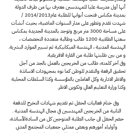
أنها أول مدرسة عليا للمهندسين معترف بها من طرف الدولة
بمدينة مکناس فتحت أبوابها للطلبة عام2014/2013 /
شهدت تقدم وتطور على مدار السنوات الماضية، بحيث أنشأت
علی مساحة 3000 متر مربع وتوجد بالمدينة الجديدة بمکناس
سعتها الطلابية 1200 طالب وطالبة متعددة التخصصات ،
الهندسة المدنية ، الهندسة الميکانيکية ثم تسيير الموارد البشرية.
و من بين طلبتها طلبة من القارة الافريقية.
وفى آخر كلمته، طالب من الخريجين بالعمل بالجد من أجل
تحقيق الرفعة والتقدم للوطن کما نوه بمجهودات الاساتذة
والاطر الادارية وکل العاملين بالمٶسسة وکذا السلطات المحلية
وکذا وزارة التعليم العالي وتکوين الاطر.
وفى ختام فعاليات الحفل تم تقديم شهادات التخرج للدفعة
الثانية من الخريجين المهندسين في مجال الهندسة المدنية .
حضر الحفل الى جانب الطلبة المتوجين كل من السادةالأساتذة،
وأولياء أمورهم وبعض ممثلي جمعيات المجتمع المدني