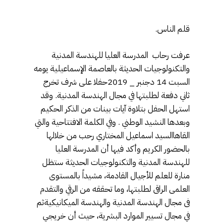
قلم الناس.
عرفت رحاب المدرسة العليا للهندسة المدنية
والتکنولوجيات الحديثة بالعاصمة الإسماعيلية يومه
السبت 14 دجنبر _ 2019حفلا علی شرف تخرج
ثاني دفعة لطلبتها في مجال الهندسة المدنية. وقد
استهل الحفل بتلاوة آيات بينات من الذكر الحكيم
وبعدها النشيد الوطني . وفي الكلمة الافتتاحية والتي
القاهاالسيد اسماعيل المختاري رحب من خلالها
بالحضور الكريم وأكد فيها أن المدرسة العليا
للهندسة المدنية والتکنولوجيات الحديثة ستظل
منارة للعلم للأجيال القادمة، مشيداً بالمستوى
العلمى الراقى لطلبتها، وما تحققه من الرقي والتقدم
فى مجال الهندسة المدنية والهندسة الميکانيکيةثم
في مجال تسيير الموارد البشرية، حيث أن خريجي