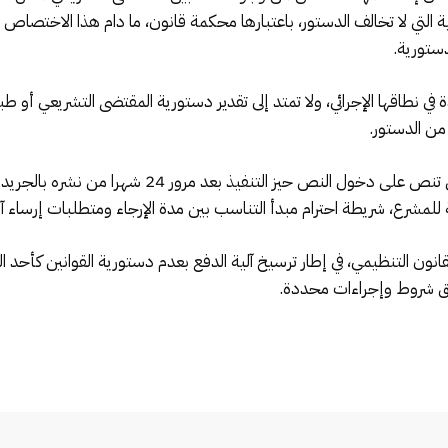
 التي لا تخالف الدستور، باعتبارها محكمة قانون، ما دام هذا الاخت
ستورية.
ي نطاقها الإجرائي، ولا تمتد إلى تقدير دستورية المقتضى التشريعي أو 
وبخصوص المادة 31 من القانون التنظيمي، التي تنص على دخ
لمشرع، شريطة احترام مبدأ التناسب بين مدة الإرجاء ومتطلبات إرساء آلية
 وفق شروط وإجراءات محددة.