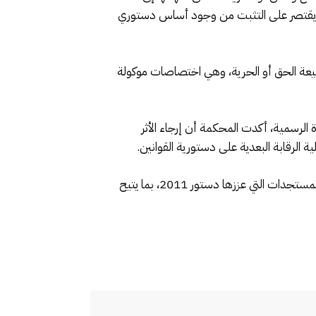
صاص يقتصر على التثبت من وجود أساس دستوري
طبيعة الحق أو الحرية، وهي اختصاصات موكولة
ول النص حيز التنفيذ بعد مرور 24 شهرا من نشره بالجريدة الرسمية، أكدت المحكمة أن إرجاء الأثر
 الرقابة البعدية على دستورية القوانين.
ويأتي هذا القرار ليحسم الجدل حول مقتضيات القانون التنظيمي، في إطار ترسيخ آلية الدفع بعدم دستورية القوانين كأحد المستجدات التي عززها دستور 2011، بما يتيح