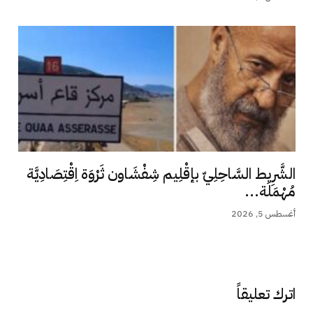
الشَّرِيط السَّاحِلِيّ بإقْلِيم شِفْشَاون ثَرْوَة اِقْتِصَادِيَّة
مُهْمَلَة...
أغسطس 5, 2026
اترك تعليقاً