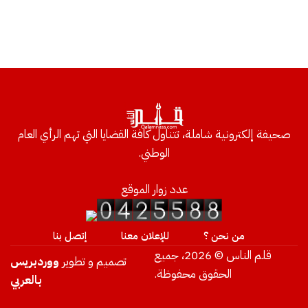
صحيفة إلكترونية شاملة، تتناول كافة القضايا التي تهم الرأي العام
الوطني.
عدد زوار الموقع
من نحن ؟
للإعلان معنا
إتصل بنا
قلم الناس © 2026، جميع
تصميم و تطوير
ووردبريس
الحقوق محفوظة.
بالعربي