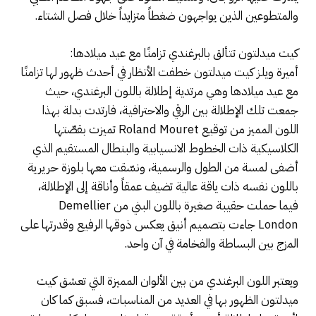
والمتطوعين الذين يواجهون ضغطاً متزايداً خلال فصل الشتاء.
كيت ميدلتون تتألق بالبرغندي تزامنًا مع عيد ميلادها:
أميرة ويلز كيت ميدلتون خطفت الأنظار في أحدث ظهور لها تزامنًا
مع عيد ميلادها وهي مرتدية إطلالة باللون البرغندي، حيث
جمعت تلك الإطلالة بين الرقي والاحترافية، فارتدت بدلة بهذا
اللون المميز من توقيع Roland Mouret تميزت بقصّتها
الكلاسيكية ذات الخطوط الانسيابية والبنطال المستقيم الذي
أضفى لمسة من الطول والرسمية، ونسّقت معها بلوزة حريرية
باللون نفسه ذات ياقة عالية تضيف عمقاً وأناقة إلى الإطلالة،
فيما حملت حقيبة صغيرة باللون البني من Demellier
London جاءت بتصميم أنيق يعكس ذوقها الرفيع وقدرتها على
المزج بين البساطة والفخامة في آن واحد.
ويعتبر اللون البرغندي من بين الألوان المميزة التي تعشق كيت
ميدلتون الظهور بها في العديد من المناسبات، فسبق كما كان