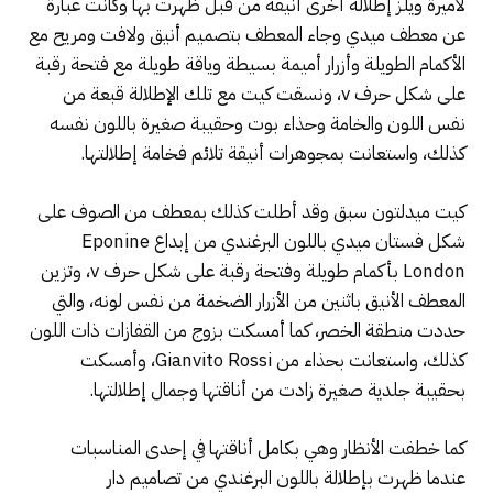
لأميرة ويلز إطلالة أخرى أنيقة من قبل ظهرت بها وكانت عبارة
عن معطف ميدي وجاء المعطف بتصميم أنيق ولافت ومريح مع
الأكمام الطويلة وأزرار أميمة بسيطة وياقة طويلة مع فتحة رقبة
على شكل حرف v، ونسقت كيت مع تلك الإطلالة قبعة من
نفس اللون والخامة وحذاء بوت وحقيبة صغيرة باللون نفسه
كذلك، واستعانت بمجوهرات أنيقة تلائم فخامة إطلالتها.
كيت ميدلتون سبق وقد أطلت كذلك بمعطف من الصوف على
شكل فستان ميدي باللون البرغندي من إبداع Eponine
London بأكمام طويلة وفتحة رقبة على شكل حرف v، وتزين
المعطف الأنيق باثنين من الأزرار الضخمة من نفس لونه، والتي
حددت منطقة الخصر، كما أمسكت بزوج من القفازات ذات اللون
كذلك، واستعانت بحذاء من Gianvito Rossi، وأمسكت
بحقيبة جلدية صغيرة زادت من أناقتها وجمال إطلالتها.
كما خطفت الأنظار وهي بكامل أناقتها في إحدى المناسبات
عندما ظهرت بإطلالة باللون البرغندي من تصاميم دار