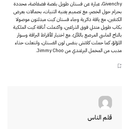
Givenchy، عبارة عن فستان طويل بقصة فضفاضة، محددة
بحزام حول الخصر، مع تصميم يغنيه الثنيات، بحمالات بعرض
الكتفين، مع ياقة دائرية وجاء فستان كيت ميدلتون موصولا
بكاب طويل متدلي فوق الذراعين، واكتملت أناقة كيت الملكية
بالتاج الماسي المرصع باللآلئ، مع اختيار الأقراط البراقة وسوار
اللؤلؤ، كما حملت كلاتش بنفس لون الفستان، وانتعلت حذاء
مدبب من المخمل البرغندي من Jimmy Choo.
قلم الناس