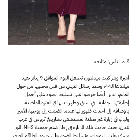
قلم الناس: متابعة
أميرة ويلز كيت ميدلتون تحتفل اليوم الموافق 9 يناير بعيد
ميلادها الـ44، وسط رسائل التهاني من قبل محبيها من حول
العالم، الذين أيضًا حرصوا على تسليط الضوء على أجمل
إطلالاتها الجذابة التي سبق وظهرت بها في الفترة الماضية،
بالإضافة إلى أحدث ظهور لها عندما انضمت إلى زوجها، الأمير
وليام، في زيارة غير معلنة لمستشفى تشارينغ كروس في غرب
لندن، حيث جاءت تلك الزيارة في إطار دعم جمعية NHS، التي
يشرف عليها الزوجان، وتسليط الضوء على جهود الطاقم الطبي