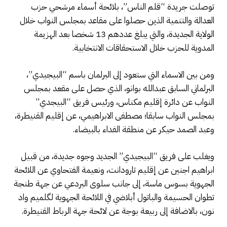
توصلت جريدة “قلم الناس”، بلائحة أسماء مرشحي حزب
العدالة والتنمية الذين حصلوا على مقاعد بمجلس النواب خلال
الولاية الجديدة، والتي يبلغ عددهم 13 شخصا بعد الهزيمة
المدوية للحزب خلال الاستحقاقات الانتخابية.
ومن بين الاسماء التي ستعود إلى البرلمان باسم “البيجيدي”،
البرلماني السابق عبدالله بوانو، الذي حصل على مقعد بمجلس
النواب عن دائرة إقليم مكناس، ورئيس فريق “البيجدي”
بمجلس النواب سابقا؛ مصطفى الابراهيمي، عن إقليم القنيطرة،
وعبد الصمد حيكر عن منطقة الفداء بالبيضاء.
ويغلب على فريق “البيجيدي” الجديد وجوه جديدة، من قبيل
ابراهيم اجنين عن إقليم تارودانت، ونعيمة الفتحاوي عن اللائحة
الجهوية بسوس ماسة، إلى جانب سلوى البردعي عن جهة طنجة
تطوان الحسيمة والباتول أبلاضي في اللائحة الجهوية لگلميم واد
نون، بالاضافة إلى ربيعة بوجة عن لائحة جهة الرباط القنيطرة.