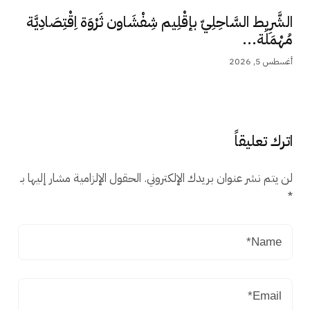
الشَّرِيط السَّاحِلِيّ بإقْلِيم شِفْشَاون ثَرْوَة اِقْتِصَادِيَّة
مُهْمَلَة...
أغسطس 5, 2026
اترك تعليقاً
لن يتم نشر عنوان بريدك الإلكتروني.
الحقول الإلزامية مشار إليها بـ
*