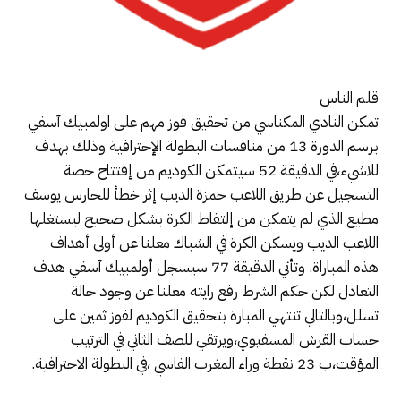
قلم الناس
تمكن النادي المكناسي من تحقيق فوز مهم على اولمبيك آسفي
برسم الدورة 13 من منافسات البطولة الإحترافية وذلك بهدف
للاشيء،في الدقيقة 52 سيتمكن الكوديم من إفتتاح حصة
التسجيل عن طريق اللاعب حمزة الديب إثر خطأ للحارس يوسف
مطيع الذي لم يتمكن من إلتقاط الكرة بشكل صحيح ليستغلها
اللاعب الديب ويسكن الكرة في الشباك معلنا عن أولى أهداف
هذه المباراة. وتأتي الدقيقة 77 سيسجل أولمبيك آسفي هدف
التعادل لكن حكم الشرط رفع رايته معلنا عن وجود حالة
تسلل،وبالتالي تنتهي المبارة بتحقيق الكوديم لفوز ثمين على
حساب القرش المسفيوي،ويرتقي للصف الثاني في الترتيب
المؤقت،ب 23 نقطة وراء المغرب الفاسي ،في البطولة الاحترافية.