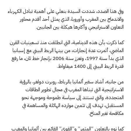
وفي هذا الصدد، شددت السيدة بنعلي على أهمية تبادل الكهرباء
والاندماج بين المغرب وأوروبا، الذي يمثل أحد أقدم محاور
التعاون الاستراتيجي وأكثرها هيكلة بين الجانبين.
كما ذكرت بأن هذه الدينامية، التي انطلقت منذ تسعينيات القرن
الماضي، أثمرت عدة إنجازات، من بينها الربط البيني مع إسبانيا
الذي بدأ سنة 1997، وتعزز سنة 2006 بإنجاز خط ثان، ما رفع
قدرة الربط البيني إلى 1400 ميغاواط.
من جانبه، أشاد سفير ألمانيا بالرباط، روبرت دولغر، بالرؤية
الاستراتيجية التي تبناها المغرب في مجال تطوير الطاقات
المتجددة، والتي تستند إلى سياسة طموحة وموجهة نحو
المستقبل، تهدف إلى تثمين موارده الهائلة والمساهمة في
مكافحة تغير المناخ.
كما نوه بالتعاون “المثمر” و”القوي” القائم بين ألمانيا والمغرب