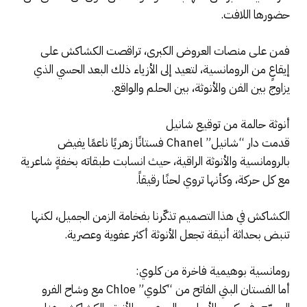
حضورها اللافت.
فمن على منصات العروض الكبرى، تراقصت الكشاكش على
إيقاعٍ من الرومانسية، لتعيد إلى الأزياء ذلك البعد الحسي الذي
يزاوج بين الفن والأنوثة، بين الحلم والواقع.
أنوثة حالمة من توقيع شانيل
قدمت دار “شانيل” Chanel فستانًا زهريًا ناعمًا يفيض
بالرومانسية والأنوثة الراقية، حيث انسابت طبقاته بخفةٍ شاعرية
مع كل حركة، وكأنها تروي لحنًا رقيقاً.
الكشاكش في هذا التصميم تذكّرنا بفخامة الزمن الجميل، لكنها
تنبض بحداثة أنيقة تجعل الأنوثة أكثر عفوية وعصرية.
رومانسية بوهيمية فاخرة من كلوي:
أما الفستان البني الفاتح من “كلوي” Chloe مع وشاح الفرو