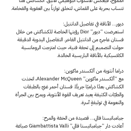
المموّج، فيعكس الأسلوب البوهيمي الأنيق. الكشاكش هنا
تنساب بحرية على القماش، لتخلق توازناً بين العفوية والفخامة.
ديور… الأناقة في تفاصيل الدانتيل:
استعرضت “ديور” Dior رؤيتها الخاصة للكشاكش من خلال
فستان عاجيّ من الدانتيل الفاخر. التفاصيل اليدوية الدقيقة
حولت التصميم إلى تحفة فنية، حيث امتزجت الرومانسية
الكلاسيكية بالأناقة الباريسية الخالدة.
دراما أنثوية من ألكسندر ماكوين:
مع “ألكسندر ماكوين” Alexander McQueen، اتخذت
الكشاكش بعدًا دراميًا جريئًا. فستان أحمر غنيّ بالطبقات
والطيّات الكثيفة يعيد تعريف القوة الأنثوية، ويمزج بين الجرأة
والنعومة في توليفةٍ آسرة.
جيامباتيستا فالي… قصيدة من الخفة والمرح:
أعادت دار “جيامباتيستا فالي” Giambattista Valli صياغة