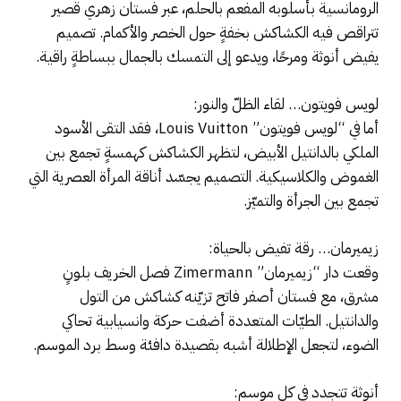
الرومانسية بأسلوبه المفعم بالحلم، عبر فستان زهري قصير
تتراقص فيه الكشاكش بخفةٍ حول الخصر والأكمام. تصميم
يفيض أنوثة ومرحًا، ويدعو إلى التمسك بالجمال ببساطةٍ راقية.
لويس فويتون… لقاء الظلّ والنور:
أما في “لويس فويتون” Louis Vuitton، فقد التقى الأسود
الملكي بالدانتيل الأبيض، لتظهر الكشاكش كهمسةٍ تجمع بين
الغموض والكلاسيكية. التصميم يجسّد أناقة المرأة العصرية التي
تجمع بين الجرأة والتميّز.
زيميرمان… رقة تفيض بالحياة:
وقعت دار “زيميرمان” Zimermann فصل الخريف بلونٍ
مشرق، مع فستان أصفر فاتح تزيّنه كشاكش من التول
والدانتيل. الطيّات المتعددة أضفت حركة وانسيابية تحاكي
الضوء، لتجعل الإطلالة أشبه بقصيدة دافئة وسط برد الموسم.
أنوثة تتجدد في كل موسم: