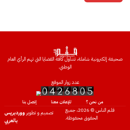
صحيفة إلكترونية شاملة، تتناول كافة القضايا التي تهم الرأي العام
الوطني.
عدد زوار الموقع
من نحن ؟
للإعلان معنا
إتصل بنا
قلم الناس © 2026، جميع
تصميم و تطوير
ووردبريس
الحقوق محفوظة.
بالعربي