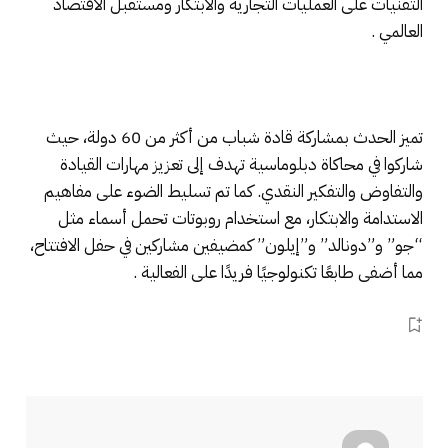
التقنيات على العمليات التجارية والابتكار ومستقبل الاقتصاد
العالمي .
تميز الحدث بمشاركة قادة شباب من أكثر من 60 دولة، حيث
شاركوا في محاكاة دبلوماسية تهدف إلى تعزيز مهارات القيادة
والتفاوض والتفكير النقدي. كما تم تسليط الضوء على مفاهيم
الاستدامة والابتكار، مع استخدام روبوتات تحمل أسماء مثل
“جو” و”دونالد” و”إيلون” كمضيفين مشاركين في حفل الافتتاح،
مما أضفى طابعًا تكنولوجيًا فريدًا على الفعالية .