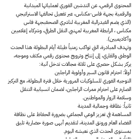
المحتوى الرقمي، عن التدشين الفوري لعملياتها الميدانية
والرقمية بجهة فاس-مكناس، عبر تفعيل تحالفها الاستراتيجي
(الذي يضم الفيدرالية المغربية لناشري الصحفبجهة فاس
مكناس ، الرابطة المغربية لمهنيي النقل الطرقي، وشركاء إعلاميين
وأكاديميين).
​وتهدف المبادرة، التي تواكب زمنياً طيلة أيام البطولة هذا الحدث
الوطني والقاري، إلى إنتاج وترويج محتوى رقمي مكثف وموجه،
يركز بشكل حصري على ثلاثة مجالات تدخل آنية:
​أولاً: احترام قانون السير وأولوية الراجلين
التوجيه الفوري للسلوكيات المرورية خلال فترة البطولة، مع التركيز
الصارم على احترام ممرات الراجلين، لضمان انسيابية التنقل
وسلامة الزوار والمواطنين.
​ثانياً: نظافة وجمالية المدينة
المساهمة في تعزيز الوعي الجماعي بضرورة الحفاظ على نظافة
الفضاء العام ورونق المدينة، لتقديم أبهى صورة حضارية تليق
بمستوى الحدث الذي نعيشه اليوم.