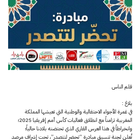
​قلم الناس
بلاغ :
​في غمرة الأجواء الاحتفالية والوطنية التي تعيشها المملكة
المغربية تزامناً مع انطلاق فعاليات كأس أمم إفريقيا 2025؛
وانخراطاً في هذا العرس القاري الذي تحتضنه بلادنا حالياً؛
​تُعلن لجنة تنسيق مبادرة “تحضر لتتصدر”، تحت إشراف مرصد