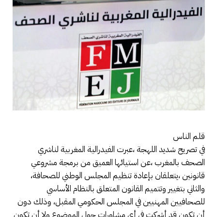
قلم الناس
في تصريح شديد اللهجة ،عبرت الفيدرالية المغربية لناشري
الصحف بالمغرب ،عن استيائها العميق من برمجة مشروعي
قانونين ،يتعلقان بإعادة تنظيم المجلس الوطني للصحافة،
والثاني بتغيير وتتميم القانون المتعلق بالنظام الأساسي
للصحافيين المهنيين في المجلس الحكومي المقبل، وذلك دون
أن تكون قد أشركت في أي مشاورات حول الموضوع ولا أن تكون