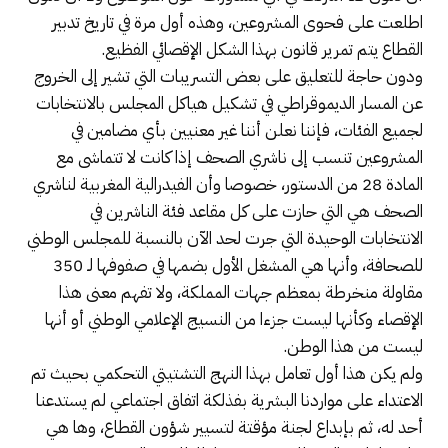
اطلعت على فحوى المشروعين، وهذه أول مرة في تاريخ تدبير
القطاع يتم تمرير قانون بهذا الشكل الإقصائي الفظيع.
ودون حاجة للتعليق على بعض التسريبات التي تشير إلى الخروج
عن المسار الديموقراطي في تشكيل هياكل المجلس بالانتخابات
لجميع الفئات، فإننا نعلن أننا غير معنيين بأي مضامين في
المشروعين تنسب إلى ناشري الصحف إذا كانت لا تتماشى مع
المادة 28 من الدستور، خصوصا وأن الفيدرالية المغربية لناشري
الصحف هي التي حازت على كل مقاعد فئة الناشرين في
الانتخابات الوحيدة التي جرت لحد الآن بالنسبة للمجلس الوطني
للصحافة، وأنها هي المشغل الأول بضمها في صفوفها لـ 350
مقاولة منخرطة بمعظم جهات المملكة، ولا تفهم معنى هذا
الإقصاء وكأنها ليست جزءا من النسيج الإعلامي الوطني أو أنها
ليست من هذا الوطن.
ولم يكن هذا أول تعامل بهذا النهج التشتيتي التحكمي بحيث تم
الاعتداء على مواردنا البشرية بفذلكة اتفاق اجتماعي لم يستدعنا
أحد له، ثم بإبداع لجنة مؤقتة لتسيير شؤون القطاع، وها هي