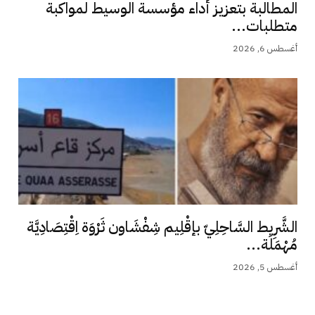
المطالبة بتعزيز أداء مؤسسة الوسيط لمواكبة
متطلبات...
أغسطس 6, 2026
الشَّرِيط السَّاحِلِيّ بإقْلِيم شِفْشَاون ثَرْوَة اِقْتِصَادِيَّة
مُهْمَلَة...
أغسطس 5, 2026