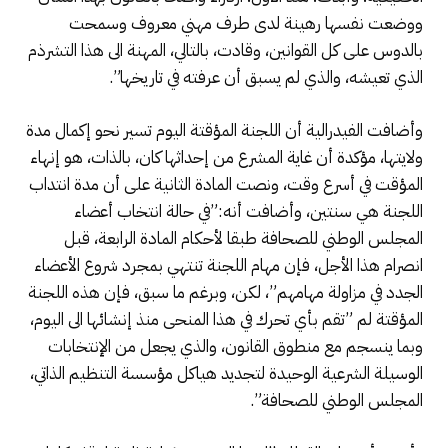
ووضعت نفسها رهينة لدى طرف مهني معروف وسمحت
بالدوس على كل القوانين، وقادت، بالتالي، المهنة الى هذا التشرذم
الذي تعيشه، والذي لم يسبق أن عرفته في تاريخها”.
وأضافت الفيدرالية أن اللجنة المؤقتة اليوم تسير نحو إكمال مدة
ولايتها، مؤكدة أن غاية المشرع من إحداثها كان، بالذات، هو إنهاء
المؤقت في أسرع وقت، ونصت المادة الثانية على أن مدة انتداب
اللجنة هي سنتين، وأضافت أنه:”في حالة انتخاب أعضاء
المجلس الوطني للصحافة طبقا لأحكام المادة الرابعة، قبل
انصرام هذا الأجل، فإن مهام اللجنة تنتهي بمجرد شروع الأعضاء
الجدد في مزاولة مهامهم”، لكن، وبرغم ما سبق، فإن هذه اللجنة
المؤقتة لم ”تقم بأي تحرك في هذا المنحى منذ إنشائها الى اليوم،
وبما ينسجم مع منطوق القانون، والذي يجعل من الإنتخابات
الوسيلة الشرعية الوحيدة لتجديد هياكل مؤسسة التنظيم الذاتي،
المجلس الوطني للصحافة”.