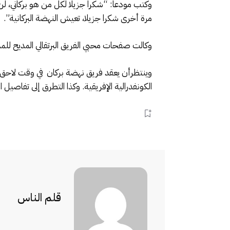
وكتب مودعا: “شكرا جزيلا لكل من هو بركاني، لن
مرة أخرى شكرا جزيلا، تعيش النهضة البركانية”.
وكالت صفحات محبي الفريق البرتقالي المديح للم
وينتظرأن يعقد فريق نهضة بركان في وقت لاحق 
الكونفدرالية الإفريقية. وكذا التطرق إلى تفاصي
قلم الناس