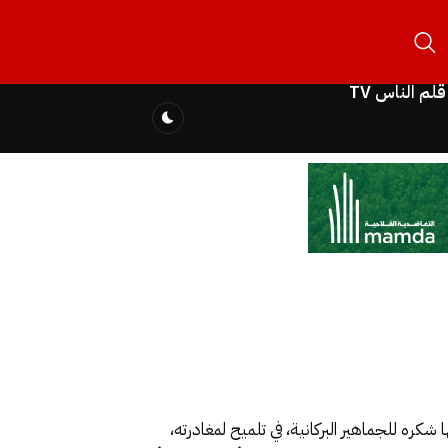
قلم الناس TV
جه فيها شكره للجماهير البركانية، في تلميح لمغادرته،