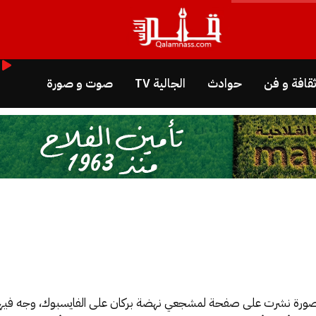
قافة و فن
حوادث
الجالية TV
صوت و صورة
، اليوم الاثنين (2 شتنبر)، على صورة نشرت على صفحة لمشجعي نهضة بركان على الفايسبوك، و