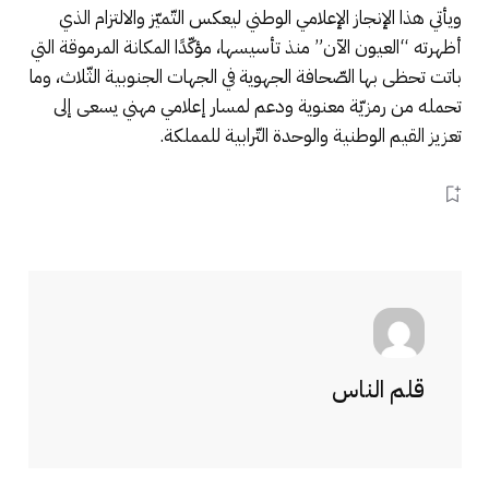
ويأتي هذا الإنجاز الإعلامي الوطني ليعكس التّميّز والالتزام الذي
أظهرته “العيون الآن” منذ تأسيسها، مؤكّدًا المكانة المرموقة التي
باتت تحظى بها الصّحافة الجهوية في الجهات الجنوبية الثّلاث، وما
تحمله من رمزيّة معنوية ودعم لمسار إعلامي مهني يسعى إلى
تعزيز القيم الوطنية والوحدة التّرابية للمملكة.
قلم الناس