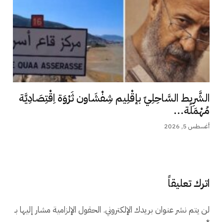
الشَّرِيط السَّاحِلِيّ بإقْلِيم شِفْشَاون ثَرْوَة اِقْتِصَادِيَّة
مُهْمَلَة...
أغسطس 5, 2026
اترك تعليقاً
لن يتم نشر عنوان بريدك الإلكتروني.
الحقول الإلزامية مشار إليها بـ