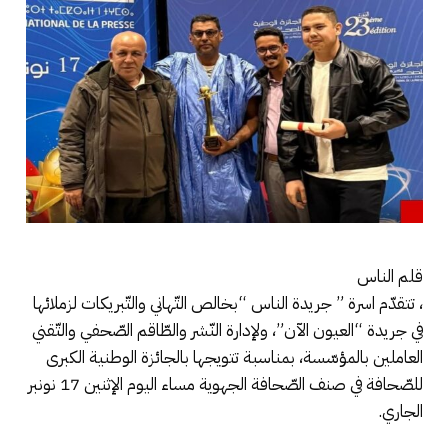
قلم الناس
، تتقدّم اسرة ” جريدة الناس “بخالص التّهاني والتّبريكات لزملائها
في جريدة “العيون الآن”، ولإدارة النّشر والطّاقم الصّحفي والتّقني
العاملين بالمؤسّسة، بمناسبة تتويجها بالجائزة الوطنية الكبرى
للصّحافة في صنف الصّحافة الجهوية مساء اليوم الإثنين 17 نونبر
الجاري.