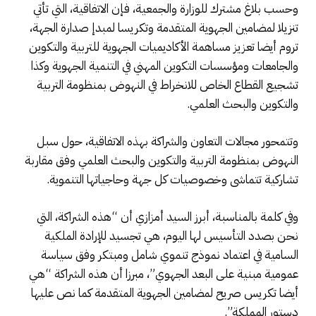
وحسب بلاغ مشترك للوزارة والجمعية، فإن الاتفاقية، التي تأتي
تنزيلا لمضامين الجهوية المتقدمة وتكريسا لمبدإ صدارة الجهة،
تروم أيضا تعزيز مساهمة الأكاديميات الجهوية للتربية والتكوين
والجامعات ومؤسسات التكوين المهني في التنمية الجهوية وكذا
تشجيع القطاع الخاص للانخراط في النهوض بمنظومة التربية
والتكوين والبحث العلمي.
وتتمحور مجالات التعاون والشراكة بهذه الاتفاقية، حول سبل
النهوض بمنظومة التربية والتكوين والبحث العلمي وفق مقاربة
تشاركية تتماشى وخصوصيات كل جهة وحاجياتها التنموية.
وفي كلمة بالمناسبة، أبرز السيد أمزازي أن “هذه الشراكة، التي
نحن بصدد التأسيس لها اليوم، هي تجسيد للإرادة الملكية
السامية في اعتماد نموذج تنموي شامل ومبتكر وفق سياسة
عمومية مبنية على البعد الجهوي”، مبرزا أن هذه الشراكة “هي
أيضا تكريس صريح لمضامين الجهوية المتقدمة كما نص عليها
دستور المملكة”.