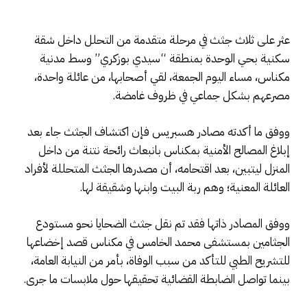
عثر على ثلاث جثث في مرحلة متقدمة من التحلل داخل شقة
سكنية بحي الوحدة بمنطقة “سيدي بوزكري” وسط مدنية
مكناس، مساء اليوم الجمعة، لقي أصحابها، من عائلة واحدة،
مصرعهم بشكل جماعي في ظروف غامضة.
ووفق ما أكدته مصادر هسبريس فإن اكتشاف الجثث جاء بعد
إبلاغ المصالح الأمنية بمكناس بانبعاث رائحة نتنة من داخل
المنزل ليتبين، بعد اقتحامه، أن مصدرها الجثث المتحللة لأفراد
العائلة المعنية؛ وهم ربة البيت وابنها وشقيقة لها.
ووفق المصادر ذاتها فقد تم نقل جثث الضحايا نحو مستودع
الجثامين بمستشفى محمد الخامس في مكناس قصد إخضاعها
للتشريح الطبي للتأكد من سبب الوفاة، بأمر من النيابة العامة،
بينما تواصل الضابطة القضائية تحقيقها حول ملابسات ما جرى.